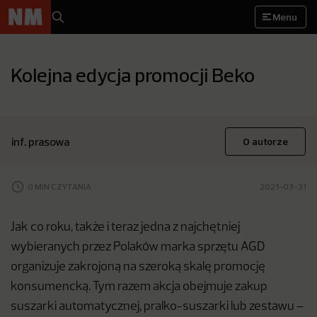
Menu
Kolejna edycja promocji Beko
inf. prasowa
O autorze
0 MIN CZYTANIA
2021-03-31
Jak co roku, także i teraz jedna z najchętniej
wybieranych przez Polaków marka sprzętu AGD
organizuje zakrojoną na szeroką skalę promocję
konsumencką. Tym razem akcja obejmuje zakup
suszarki automatycznej, pralko-suszarki lub zestawu –