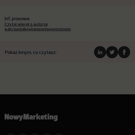
inf. prasowa
Czytaj więcej o autorze
#akcja
#beko
#kampania
#pressroom
Pokaż innym, co czytasz: