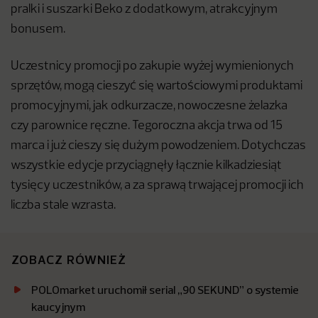
pralki i suszarki Beko z dodatkowym, atrakcyjnym
bonusem.
Uczestnicy promocji po zakupie wyżej wymienionych
sprzętów, mogą cieszyć się wartościowymi produktami
promocyjnymi, jak odkurzacze, nowoczesne żelazka
czy parownice ręczne. Tegoroczna akcja trwa od 15
marca i już cieszy się dużym powodzeniem. Dotychczas
wszystkie edycje przyciągnęły łącznie kilkadziesiąt
tysięcy uczestników, a za sprawą trwającej promocji ich
liczba stale wzrasta.
ZOBACZ RÓWNIEŻ
POLOmarket uruchomił serial „90 SEKUND” o systemie
kaucyjnym