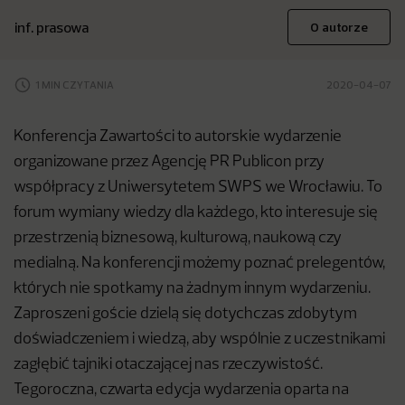
inf. prasowa
O autorze
1 MIN CZYTANIA
2020-04-07
Konferencja Zawartości to autorskie wydarzenie
organizowane przez Agencję PR Publicon przy
współpracy z Uniwersytetem SWPS we Wrocławiu. To
forum wymiany wiedzy dla każdego, kto interesuje się
przestrzenią biznesową, kulturową, naukową czy
medialną. Na konferencji możemy poznać prelegentów,
których nie spotkamy na żadnym innym wydarzeniu.
Zaproszeni goście dzielą się dotychczas zdobytym
doświadczeniem i wiedzą, aby wspólnie z uczestnikami
zagłębić tajniki otaczającej nas rzeczywistość.
Tegoroczna, czwarta edycja wydarzenia oparta na