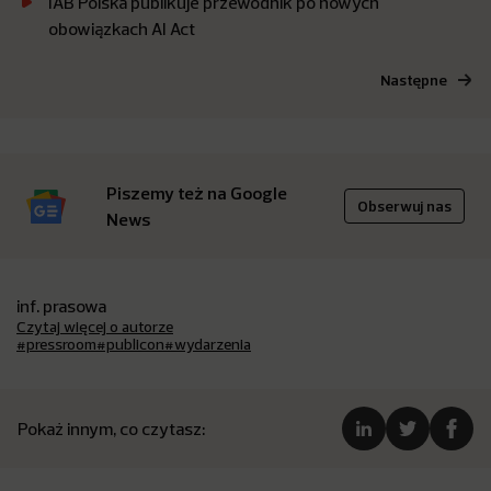
IAB Polska publikuje przewodnik po nowych
obowiązkach AI Act
Następne
Piszemy też na Google
Obserwuj nas
News
inf. prasowa
Czytaj więcej o autorze
#pressroom
#publicon
#wydarzenia
Pokaż innym, co czytasz: