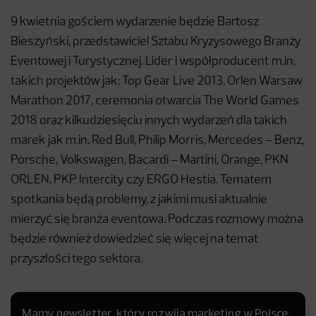
9 kwietnia gościem wydarzenie będzie Bartosz
Bieszyński, przedstawiciel Sztabu Kryzysowego Branży
Eventowej i Turystycznej. Lider i współproducent m.in.
takich projektów jak: Top Gear Live 2013, Orlen Warsaw
Marathon 2017, ceremonia otwarcia The World Games
2018 oraz kilkudziesięciu innych wydarzeń dla takich
marek jak m.in. Red Bull, Philip Morris, Mercedes – Benz,
Porsche, Volkswagen, Bacardi – Martini, Orange, PKN
ORLEN, PKP Intercity czy ERGO Hestia. Tematem
spotkania będą problemy, z jakimi musi aktualnie
mierzyć się branża eventowa. Podczas rozmowy można
będzie również dowiedzieć się więcej na temat
przyszłości tego sektora.
Mamy newsletter, który rozwija marketing w Polsce.