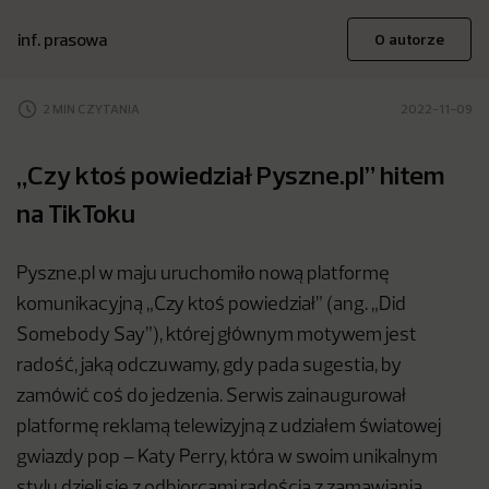
inf. prasowa
O autorze
2 MIN CZYTANIA
2022-11-09
„Czy ktoś powiedział Pyszne.pl” hitem
na TikToku
Pyszne.pl w maju uruchomiło nową platformę
komunikacyjną „Czy ktoś powiedział” (ang. „Did
Somebody Say”), której głównym motywem jest
radość, jaką odczuwamy, gdy pada sugestia, by
zamówić coś do jedzenia. Serwis zainaugurował
platformę reklamą telewizyjną z udziałem światowej
gwiazdy pop – Katy Perry, która w swoim unikalnym
stylu dzieli się z odbiorcami radością z zamawiania