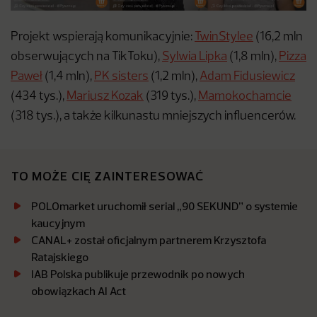
Projekt wspierają komunikacyjnie:
TwinStylee
(16,2 mln
obserwujących na TikToku),
Sylwia Lipka
(1,8 mln),
Pizza
Paweł
(1,4 mln),
PK sisters
(1,2 mln),
Adam Fidusiewicz
(434 tys.),
Mariusz Kozak
(319 tys.),
Mamokochamcie
(318 tys.), a także kilkunastu mniejszych influencerów.
TO MOŻE CIĘ ZAINTERESOWAĆ
POLOmarket uruchomił serial „90 SEKUND” o systemie
kaucyjnym
CANAL+ został oficjalnym partnerem Krzysztofa
Ratajskiego
IAB Polska publikuje przewodnik po nowych
obowiązkach AI Act