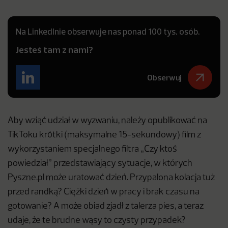
Na LinkedInie obserwuje nas ponad 100 tys. osób.
Jesteś tam z nami?
Obserwuj
Aby wziąć udział w wyzwaniu, należy opublikować na
TikToku krótki (maksymalne 15-sekundowy) film z
wykorzystaniem specjalnego filtra „Czy ktoś
powiedział” przedstawiający sytuacje, w których
Pyszne.pl może uratować dzień. Przypalona kolacja tuż
przed randką? Ciężki dzień w pracy i brak czasu na
gotowanie? A może obiad zjadł z talerza pies, a teraz
udaje, że te brudne wąsy to czysty przypadek?