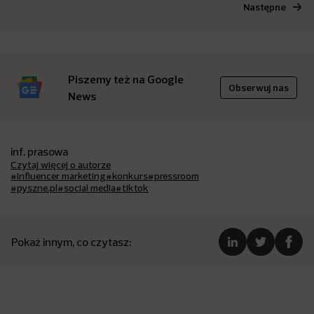
Następne
Piszemy też na Google
Obserwuj nas
News
inf. prasowa
Czytaj więcej o autorze
#influencer marketing
#konkurs
#pressroom
#pyszne.pl
#social media
#tiktok
Pokaż innym, co czytasz: