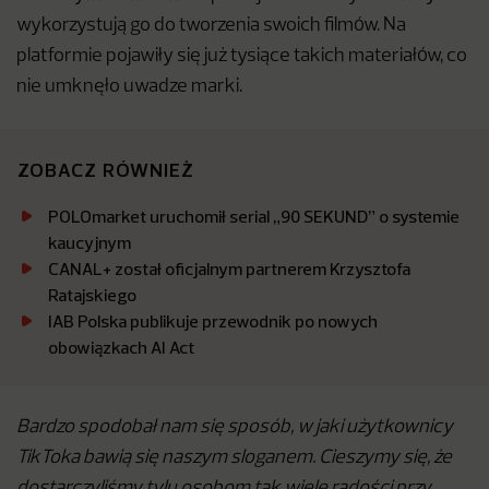
wykorzystują go do tworzenia swoich filmów. Na
platformie pojawiły się już tysiące takich materiałów, co
nie umknęło uwadze marki.
ZOBACZ RÓWNIEŻ
POLOmarket uruchomił serial „90 SEKUND” o systemie
kaucyjnym
CANAL+ został oficjalnym partnerem Krzysztofa
Ratajskiego
IAB Polska publikuje przewodnik po nowych
obowiązkach AI Act
Bardzo spodobał nam się sposób, w jaki użytkownicy
TikToka bawią się naszym sloganem. Cieszymy się, że
dostarczyliśmy tylu osobom tak wiele radości przy