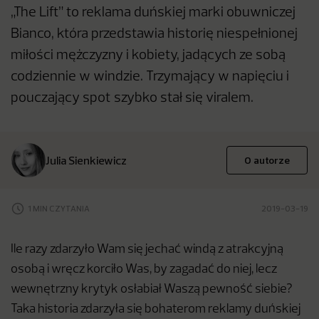
„The Lift” to reklama duńskiej marki obuwniczej
Bianco, która przedstawia historię niespełnionej
miłości mężczyzny i kobiety, jadących ze sobą
codziennie w windzie. Trzymający w napięciu i
pouczający spot szybko stał się viralem.
Julia Sienkiewicz
O autorze
1 MIN CZYTANIA
2019-03-19
Ile razy zdarzyło Wam się jechać windą z atrakcyjną
osobą i wręcz korciło Was, by zagadać do niej, lecz
wewnętrzny krytyk osłabiał Waszą pewność siebie?
Taka historia zdarzyła się bohaterom reklamy duńskiej