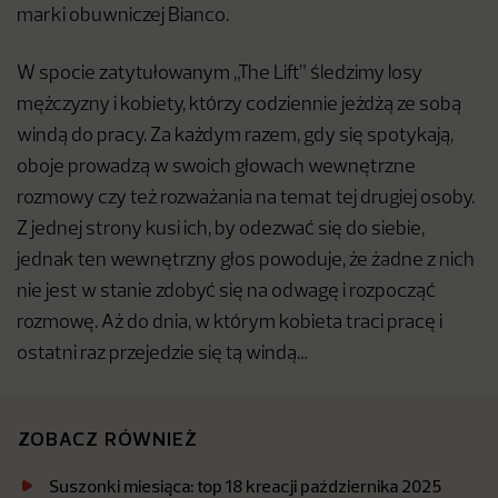
marki obuwniczej Bianco.
W spocie zatytułowanym „The Lift” śledzimy losy
mężczyzny i kobiety, którzy codziennie jeżdżą ze sobą
windą do pracy. Za każdym razem, gdy się spotykają,
oboje prowadzą w swoich głowach wewnętrzne
rozmowy czy też rozważania na temat tej drugiej osoby.
Z jednej strony kusi ich, by odezwać się do siebie,
jednak ten wewnętrzny głos powoduje, że żadne z nich
nie jest w stanie zdobyć się na odwagę i rozpocząć
rozmowę. Aż do dnia, w którym kobieta traci pracę i
ostatni raz przejedzie się tą windą…
ZOBACZ RÓWNIEŻ
Suszonki miesiąca: top 18 kreacji października 2025