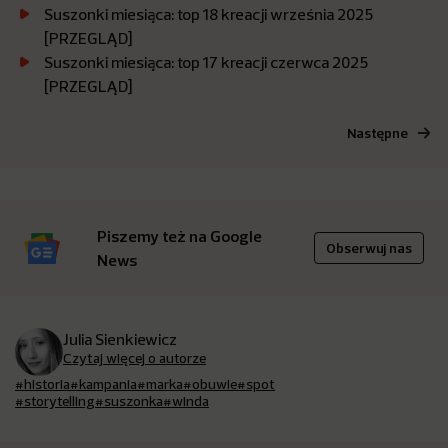
Suszonki miesiąca: top 18 kreacji września 2025
[PRZEGLĄD]
Suszonki miesiąca: top 17 kreacji czerwca 2025
[PRZEGLĄD]
Następne
Piszemy też na Google
Obserwuj nas
News
Julia Sienkiewicz
Czytaj więcej o autorze
#historia
#kampania
#marka
#obuwie
#spot
#storytelling
#suszonka
#winda