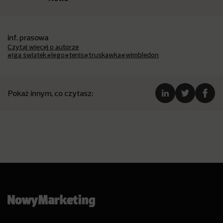
inf. prasowa
Czytaj więcej o autorze
#iga świątek
#lego
#tenis
#truskawka
#wimbledon
Pokaż innym, co czytasz: