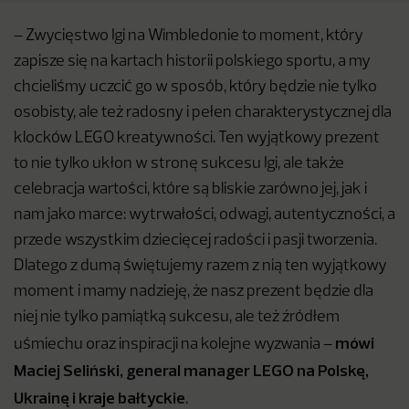
– Zwycięstwo Igi na Wimbledonie to moment, który
zapisze się na kartach historii polskiego sportu, a my
chcieliśmy uczcić go w sposób, który będzie nie tylko
osobisty, ale też radosny i pełen charakterystycznej dla
klocków LEGO kreatywności. Ten wyjątkowy prezent
to nie tylko ukłon w stronę sukcesu Igi, ale także
celebracja wartości, które są bliskie zarówno jej, jak i
nam jako marce: wytrwałości, odwagi, autentyczności, a
przede wszystkim dziecięcej radości i pasji tworzenia.
Dlatego z dumą świętujemy razem z nią ten wyjątkowy
moment i mamy nadzieję, że nasz prezent będzie dla
niej nie tylko pamiątką sukcesu, ale też źródłem
mówi
uśmiechu oraz inspiracji na kolejne wyzwania –
Maciej Seliński, general manager LEGO na Polskę,
Ukrainę i kraje bałtyckie
.