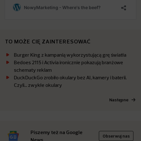
TO MOŻE CIĘ ZAINTERESOWAĆ
Burger King z kampanią wykorzystującą grę światła
Bedoes 2115 i Activia ironicznie pokazują branżowe
schematy reklam
DuckDuckGo zrobiło okulary bez AI, kamery i baterii.
Czyli… zwykłe okulary
Następne
Piszemy też na Google
Obserwuj nas
News