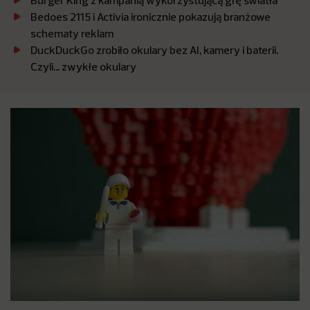
Burger King z kampanią wykorzystującą grę światła
Bedoes 2115 i Activia ironicznie pokazują branżowe
schematy reklam
DuckDuckGo zrobiło okulary bez AI, kamery i baterii.
Czyli… zwykłe okulary