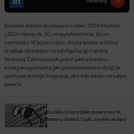
Obserwuj
Budowla została zbudowana z około 3 000 klocków
LEGO i mierzy ok. 30 cm wysokości oraz 30 cm
szerokości. W jej sercu jest ukryta wnęka, w której
znajduje się miejsce na minifigurkę Igi z rakietą
tenisową. Cała konstrukcja jest pełną humoru,
kreatywną pamiątką, jak i podziękowaniem dla Igi za
sportowe emocje i inspirację, jaką daje fanom na całym
świecie.
DuckDuckGo zrobiło okulary bez AI,
kamery i baterii. Czyli… zwykłe okulary