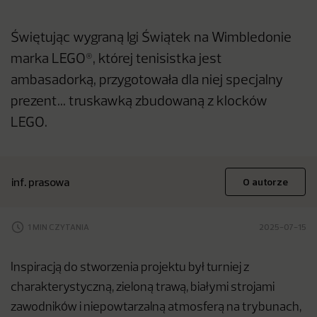
Świętując wygraną Igi Świątek na Wimbledonie
marka LEGO®, której tenisistka jest
ambasadorką, przygotowała dla niej specjalny
prezent... truskawką zbudowaną z klocków
LEGO.
inf. prasowa
O autorze
1 MIN CZYTANIA
2025-07-15
Inspiracją do stworzenia projektu był turniej z
charakterystyczną, zieloną trawą, białymi strojami
zawodników i niepowtarzalną atmosferą na trybunach,