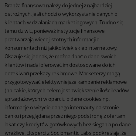
Branża finansowa należy do jednej z najbardziej
ostrożnych, jeśli chodzi o wykorzystanie danych o
klientach w działaniach marketingowych. Trudno się
temu dziwić, ponieważ instytucje finansowe
przetwarzają więcej istotnych informacji o
konsumentach niż jakikolwiek sklep internetowy.
Okazuje się jednak, że można dbać o dane swoich
klientów i nadal oferować im dostosowane do ich
oczekiwań przekazy reklamowe. Marketerzy mogą
przygotowywać efektywniejsze kampanie reklamowe
(np. takie, których celem jest zwiększenie ilości leadów
sprzedażowych) w oparciu o dane cookies np.
informacje o wizycie danego internauty na stronie
banku i przeglądaną przez niego podstronę z ofertami
lokat czy kredytów gotówkowych bez sięgania po dane
wrażliwe. Eksperci z Sociomantic Labs podkreślają, że