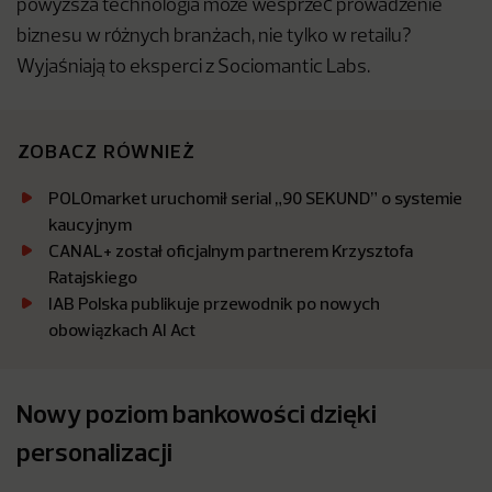
powyższa technologia może wesprzeć prowadzenie
biznesu w różnych branżach, nie tylko w retailu?
Wyjaśniają to eksperci z Sociomantic Labs.
ZOBACZ RÓWNIEŻ
POLOmarket uruchomił serial „90 SEKUND” o systemie
kaucyjnym
CANAL+ został oficjalnym partnerem Krzysztofa
Ratajskiego
IAB Polska publikuje przewodnik po nowych
obowiązkach AI Act
Nowy poziom bankowości dzięki
personalizacji