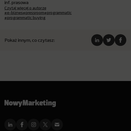
inf. prasowa
Czytaj więcej o autorze
#e-biznes
#pressroom
#programmatic
#programmatic buying
Pokaż innym, co czytasz: