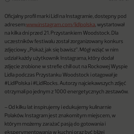
Oficjalny profil marki Lidl na Instagramie, dostępny pod
adresem:
www.instagram.com/lidlpolska
, wystartował
na kilka dni przed 21. Przystankiem Woodstock. Dla
uczestników festiwalu został zorganizowany konkurs
zdjęciowy „Pokaż, jak się bawisz”. Mógł wziąć w nim
udział każdy użytkownik Instagrama, który dodał
zdjęcie zrobione w strefie chill out na Rockowej Wyspie
Lidla podczas Przystanku Woodstock i otagował je
#LidlPolska i #LidlRocks. Autorzy najciekawszych zdjęć
otrzymali po jednym z 1000 energetycznych zestawów.
– Od kilku lat inspirujemy i edukujemy kulinarnie
Polaków. Instagram jest znakomitym miejscem, w
którym możemy zarażać pasją do gotowania i
eksperymentowania w kuchni oraz być bliżej