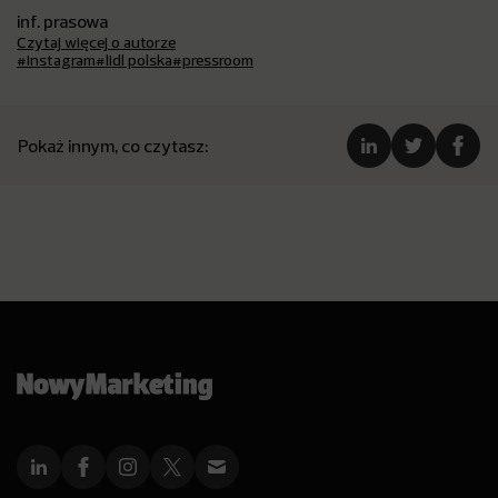
inf. prasowa
Czytaj więcej o autorze
#instagram
#lidl polska
#pressroom
Pokaż innym, co czytasz: