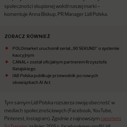
społeczności skupionej wokół naszej marki –
komentuje Anna Biskup, PR Manager Lidl Polska.
ZOBACZ RÓWNIEŻ
POLOmarket uruchomił serial „90 SEKUND” o systemie
kaucyjnym
CANAL+ został oficjalnym partnerem Krzysztofa
Ratajskiego
IAB Polska publikuje przewodnik po nowych
obowiązkach AI Act
Tym samym Lidl Polska rozszerza swoją obecność w
mediach społecznościowych (Facebook, YouTube,
Pinterest, Instagram). Zgodnie z najnowszym
raportem
SoTrender
za lipiec 2015 r., facebookowy profil Lidl