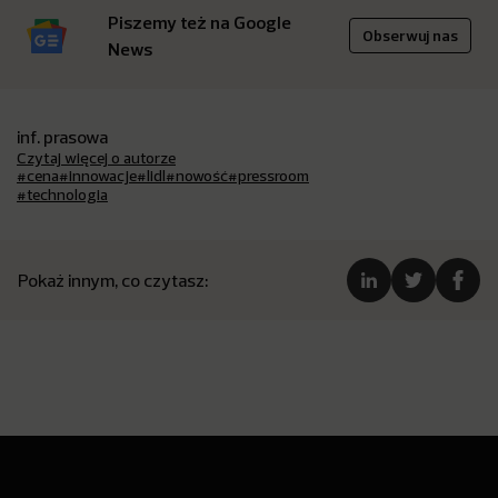
Piszemy też na Google
Obserwuj nas
News
inf. prasowa
Czytaj więcej o autorze
#cena
#innowacje
#lidl
#nowość
#pressroom
#technologia
Pokaż innym, co czytasz: