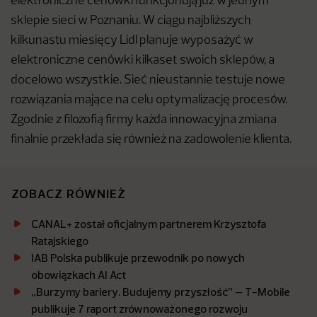
elektroniczne cenówki funkcjonują już w jednym
sklepie sieci w Poznaniu. W ciągu najbliższych
kilkunastu miesięcy Lidl planuje wyposażyć w
elektroniczne cenówki kilkaset swoich sklepów, a
docelowo wszystkie. Sieć nieustannie testuje nowe
rozwiązania mające na celu optymalizację procesów.
Zgodnie z filozofią firmy każda innowacyjna zmiana
finalnie przekłada się również na zadowolenie klienta.
ZOBACZ RÓWNIEŻ
CANAL+ został oficjalnym partnerem Krzysztofa
Ratajskiego
IAB Polska publikuje przewodnik po nowych
obowiązkach AI Act
„Burzymy bariery. Budujemy przyszłość” – T-Mobile
publikuje 7 raport zrównoważonego rozwoju