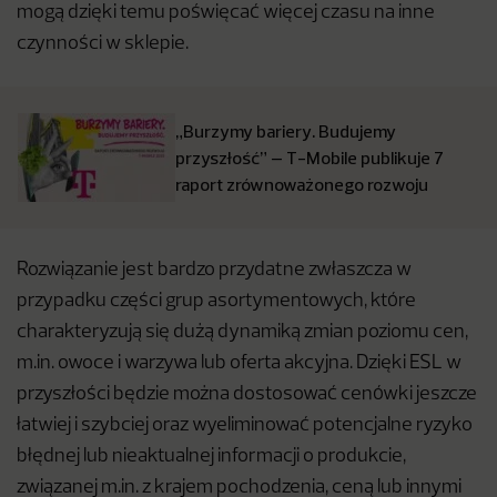
mogą dzięki temu poświęcać więcej czasu na inne
czynności w sklepie.
„Burzymy bariery. Budujemy
przyszłość” – T-Mobile publikuje 7
raport zrównoważonego rozwoju
Rozwiązanie jest bardzo przydatne zwłaszcza w
przypadku części grup asortymentowych, które
charakteryzują się dużą dynamiką zmian poziomu cen,
m.in. owoce i warzywa lub oferta akcyjna. Dzięki ESL w
przyszłości będzie można dostosować cenówki jeszcze
łatwiej i szybciej oraz wyeliminować potencjalne ryzyko
błędnej lub nieaktualnej informacji o produkcie,
związanej m.in. z krajem pochodzenia, ceną lub innymi