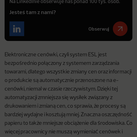
Na LinkedInie obserwuje nas ponad 100 tys. osób.
Jesteś tam z nami?
Obserwuj
Elektroniczne cenówki, czyli system ESL jest
bezpośrednio połączony z systemem zarządzania
towarami, dlatego wszystkie zmiany cen oraz informacji
o produkcie są automatycznie przenoszone na e-
cenówki, niemal w czasie rzeczywistym. Dzięki tej
automatyzacji zmniejsza się wysiłek związany z
drukowaniem i zmianą cen, co sprawia, że procesy są
bardziej wydajne i kosztują mniej. Znaczna oszczędność
papieru to także mniejsze obciążenie dla środowiska. Co
więcej pracownicy nie muszą wymieniać cenówek i