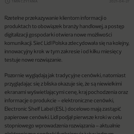
1 MIN CZYTANIA
2021-04-27
Rzetelne przekazywanie klientom informacji o
produktach to obowiązek branży handlowej, a postęp
digitalizacji gospodarki otwiera nowe możliwości
komunikacji. Sieć Lidl Polska zdecydowała się na kolejny,
innowacyjny krok w tym zakresie i od kilku miesięcy
testuje nowe rozwiązanie.
Pozornie wyglądają jak tradycyjne cenówki, natomiast
przyglądając się z bliska okazuje się, że są niewielkimi
ekranami wyświetlającymi cenę, kraj pochodzenia oraz
informacje o produkcie – elektroniczne cenówki,
Electronic Shelf Label (ESL) docelowo mają zastąpić
papierowe cenówki. Lidl podjął pierwsze kroki w celu
stopniowego wprowadzenia rozwiązania – aktualnie