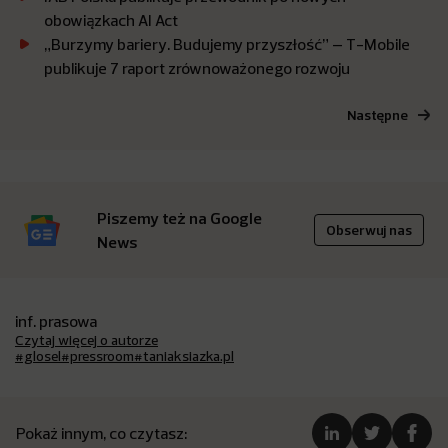
obowiązkach AI Act
„Burzymy bariery. Budujemy przyszłość” – T-Mobile
publikuje 7 raport zrównoważonego rozwoju
Następne
Piszemy też na Google
Obserwuj nas
News
inf. prasowa
Czytaj więcej o autorze
#glosel
#pressroom
#taniaksiazka.pl
Pokaż innym, co czytasz: