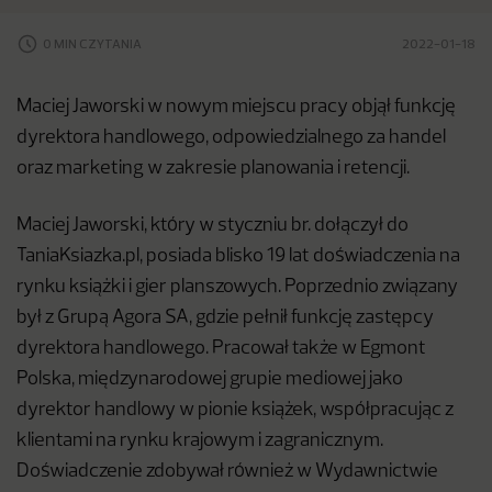
0 MIN CZYTANIA
2022-01-18
Maciej Jaworski w nowym miejscu pracy objął funkcję
dyrektora handlowego, odpowiedzialnego za handel
oraz marketing w zakresie planowania i retencji.
Maciej Jaworski, który w styczniu br. dołączył do
TaniaKsiazka.pl, posiada blisko 19 lat doświadczenia na
rynku książki i gier planszowych. Poprzednio związany
był z Grupą Agora SA, gdzie pełnił funkcję zastępcy
dyrektora handlowego. Pracował także w Egmont
Polska, międzynarodowej grupie mediowej jako
dyrektor handlowy w pionie książek, współpracując z
klientami na rynku krajowym i zagranicznym.
Doświadczenie zdobywał również w Wydawnictwie