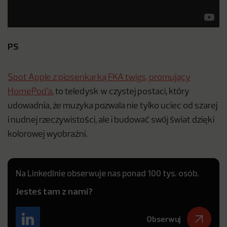
PS
Spot Apple z piosenkarką FKA twigs, promujący
HomePod’a
, to teledysk w czystej postaci, który
udowadnia, że muzyka pozwala nie tylko uciec od szarej
i nudnej rzeczywistości, ale i budować swój świat dzięki
kolorowej wyobraźni.
Na LinkedInie obserwuje nas ponad 100 tys. osób.
Jesteś tam z nami?
Obserwuj