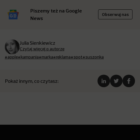
Piszemy też na Google
Obserwuj nas
News
Julia Sienkiewicz
Czytaj więcej o autorze
#apple
#kampania
#marka
#reklama
#spot
#suszonka
Pokaż innym, co czytasz: