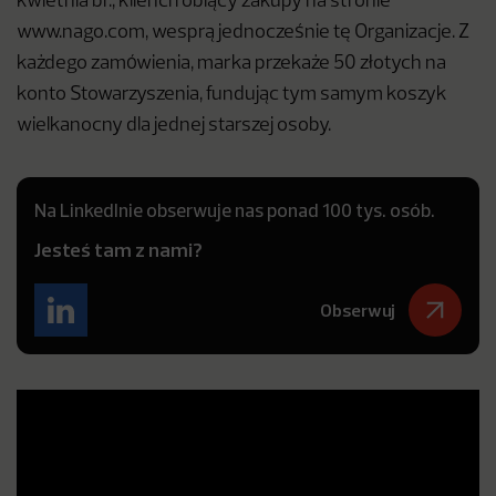
kwietnia br., klienci robiący zakupy na stronie
www.nago.com, wesprą jednocześnie tę Organizacje. Z
każdego zamówienia, marka przekaże 50 złotych na
konto Stowarzyszenia, fundując tym samym koszyk
wielkanocny dla jednej starszej osoby.
Na LinkedInie obserwuje nas ponad 100 tys. osób.
Jesteś tam z nami?
Obserwuj