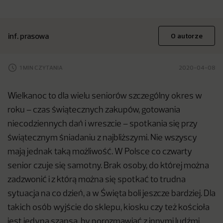
inf. prasowa
O autorze
1 MIN CZYTANIA
2020-04-08
Wielkanoc to dla wielu seniorów szczególny okres w
roku – czas świątecznych zakupów, gotowania
niecodziennych dań i wreszcie – spotkania się przy
świątecznym śniadaniu z najbliższymi. Nie wszyscy
mają jednak taką możliwość. W Polsce co czwarty
senior czuje się samotny. Brak osoby, do której można
zadzwonić i z którą można się spotkać to trudna
sytuacja na co dzień, a w Święta boli jeszcze bardziej. Dla
takich osób wyjście do sklepu, kiosku czy też kościoła
jest jedyną szansą, by porozmawiać z innymi ludźmi.