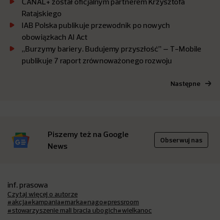
CANAL+ został oficjalnym partnerem Krzysztofa
Ratajskiego
IAB Polska publikuje przewodnik po nowych
obowiązkach AI Act
„Burzymy bariery. Budujemy przyszłość” – T-Mobile
publikuje 7 raport zrównoważonego rozwoju
Następne
Piszemy też na Google
Obserwuj nas
News
inf. prasowa
Czytaj więcej o autorze
#akcja
#kampania
#marka
#nago
#pressroom
#stowarzyszenie mali bracia ubogich
#wielkanoc