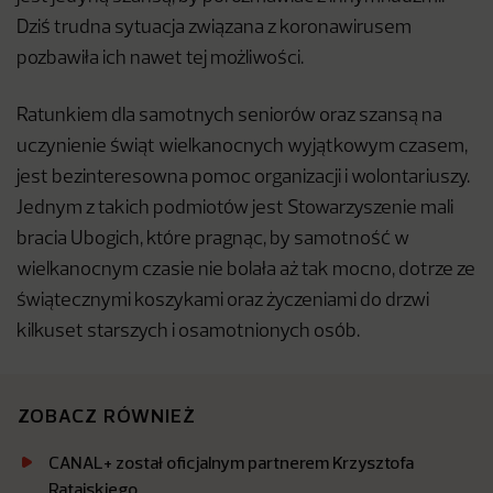
Dziś trudna sytuacja związana z koronawirusem
pozbawiła ich nawet tej możliwości.
Ratunkiem dla samotnych seniorów oraz szansą na
uczynienie świąt wielkanocnych wyjątkowym czasem,
jest bezinteresowna pomoc organizacji i wolontariuszy.
Jednym z takich podmiotów jest Stowarzyszenie mali
bracia Ubogich, które pragnąc, by samotność w
wielkanocnym czasie nie bolała aż tak mocno, dotrze ze
świątecznymi koszykami oraz życzeniami do drzwi
kilkuset starszych i osamotnionych osób.
ZOBACZ RÓWNIEŻ
CANAL+ został oficjalnym partnerem Krzysztofa
Ratajskiego