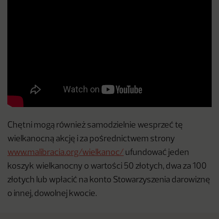
Chętni mogą również samodzielnie wesprzeć tę
wielkanocną akcję i za pośrednictwem strony
www.malibracia.org/wielkanoc/
ufundować jeden
koszyk wielkanocny o wartości 50 złotych, dwa za 100
złotych lub wpłacić na konto Stowarzyszenia darowiznę
o innej, dowolnej kwocie.