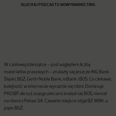
SŁUCHAJ PODCASTU NOWYMARKETING
W czołowej dziesiątce – pod względem liczby
materiałów prasowych – znalazły się jeszcze ING Bank
Śląski, BGŻ, Getin Noble Bank, mBank i BOŚ. Co ciekawe,
kolejność w internecie wyraźnie się różni. Dominuje
PKO BP, ale tuż za jego plecami znalazł się BOŚ, niemal
na równi z Pekao SA. Czwarte miejsce objął BZ WBK, a
piąte BGŻ.