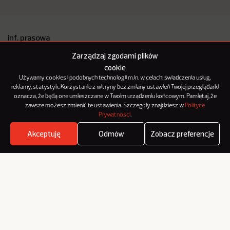
inf. prasowa
Czytaj więcej o autorze
#banki
#pko bank polski
Zarządzaj zgodami plików
#press-service monitoring mediów
#pressroom
cookie
Używamy cookies i podobnych technologii m.in. w celach: świadczenia usług,
reklamy, statystyk. Korzystanie z witryny bez zmiany ustawień Twojej przeglądarki
oznacza, że będą one umieszczane w Twoim urządzeniu końcowym. Pamiętaj, że
Pokaż innym, co czytasz:
zawsze możesz zmienić te ustawienia. Szczegóły znajdziesz w
Polityce
Prywatności
.
Akceptuję
Odmów
Zobacz preferencje
Where's the beef?
Zobacz