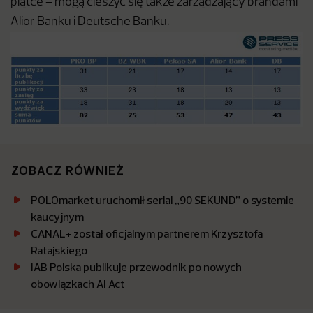
piątce – mogą cieszyć się także zarządzający brandami
Alior Banku i Deutsche Banku.
ZOBACZ RÓWNIEŻ
POLOmarket uruchomił serial „90 SEKUND” o systemie
kaucyjnym
CANAL+ został oficjalnym partnerem Krzysztofa
Ratajskiego
IAB Polska publikuje przewodnik po nowych
obowiązkach AI Act