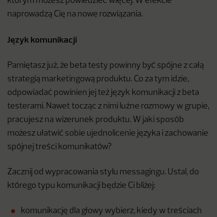
którym możesz powiedzieć więcej. W efekcie
naprowadzą Cię na nowe rozwiązania.
Język komunikacji
Pamiętasz już, że beta testy powinny być spójne z całą
strategią marketingową produktu. Co za tym idzie,
odpowiadać powinien jej też język komunikacji z beta
testerami. Nawet tocząc z nimi luźne rozmowy w grupie,
pracujesz na wizerunek produktu. W jaki sposób
możesz ułatwić sobie ujednolicenie języka i zachowanie
spójnej treści komunikatów?
Zacznij od wypracowania stylu messagingu. Ustal, do
którego typu komunikacji będzie Ci bliżej:
komunikację dla głowy wybierz, kiedy w treściach