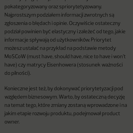
pokategoryzowany oraz spriorytetyzowany.
Najprostszym podziałem informacji zwrotnych są
zgłoszenia o błędach i opinie. Oczywiście ostateczny
podział powinien być elastyczny i zależeć od tego, jakie
informacje spływają od użytkowników. Priorytet
możesz ustalać na przykład na podstawie metody
MoSCoW (must have, should have, nice to have i won’t
have) czy matrycy Eisenhowera (stosunek ważności
do pilności).
Konieczne jest też, by dokonywać priorytetyzacji pod
względem biznesowym. Warto, by ostateczną decyzję
na temat tego, które zmiany zostaną wprowadzone i na
jakim etapie rozwoju produktu, podejmował product
owner.