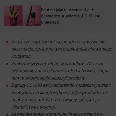
Poutine jako test szminki. e.l.f.
Cosmetics uruchamia „POUT-ine
Challenge”
Zobaczyć, czy produkt się podoba, czy wywołuje
ekscytację, czy już na tym etapie ludzie chcą z niego
korzystać.
Znaleźć krytyczne błędy w produkcie. Wcześni
użytkownicy dadzą Ci znać o błędach i wręcz będą
dumni, że pomagają ulepszyć produkt.
Z grupy 50-100 early adopterów możesz wyłuskać
osoby, które najchętniej korzystają z produktu. Te
osoby mogą stać wzorem Twojego „idealnego
klienta” (tzw. personą).
Zebrać feedback, które funkcje są potrzebne w