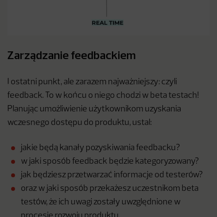
Zarządzanie feedbackiem
I ostatni punkt, ale zarazem najważniejszy: czyli
feedback. To w końcu o niego chodzi w beta testach!
Planując umożliwienie użytkownikom uzyskania
wczesnego dostępu do produktu, ustal:
jakie będą kanały pozyskiwania feedbacku?
w jaki sposób feedback będzie kategoryzowany?
jak będziesz przetwarzać informacje od testerów?
oraz w jaki sposób przekażesz uczestnikom beta
testów, że ich uwagi zostały uwzględnione w
procesie rozwoju produktu.