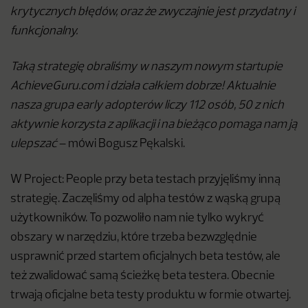
krytycznych błędów, oraz że zwyczajnie jest przydatny i
funkcjonalny.
Taką strategię obraliśmy w naszym nowym startupie
AchieveGuru.com i działa całkiem dobrze! Aktualnie
nasza grupa early adopterów liczy 112 osób, 50 z nich
aktywnie korzysta z aplikacji i na bieżąco pomaga nam ją
ulepszać
– mówi Bogusz Pękalski.
W Project: People przy beta testach przyjęliśmy inną
strategię. Zaczęliśmy od alpha testów z wąską grupą
użytkowników. To pozwoliło nam nie tylko wykryć
obszary w narzędziu, które trzeba bezwzględnie
usprawnić przed startem oficjalnych beta testów, ale
też zwalidować samą ścieżkę beta testera. Obecnie
trwają oficjalne beta testy produktu w formie otwartej.