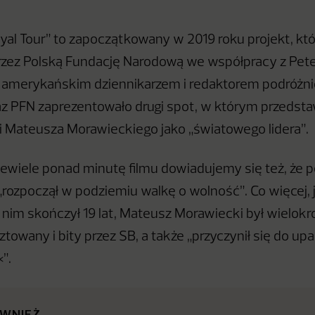
yal Tour” to zapoczątkowany w 2019 roku projekt, któ
przez Polską Fundację Narodową we współpracy z Pe
 amerykańskim dziennikarzem i redaktorem podróżni
z PFN zaprezentowało drugi spot, w którym przedst
i Mateusza Morawieckiego jako „światowego lidera”.
iewiele ponad minutę filmu dowiadujemy się też, że p
 „rozpoczął w podziemiu walkę o wolność”. Co więcej,
, nim skończył 19 lat, Mateusz Morawiecki był wielokr
towany i bity przez SB, a także „przyczynił się do up
”.
ÓWNIEŻ