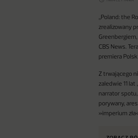
„Poland: the Ro
zrealizowany 
Greenbergiem,
CBS News. Tera
premiera Polsk
Z trwającego n
zaledwie 11 lat
narrator spotu
porywany, aresz
»imperium zła«
ZOBACZ R