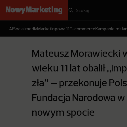
AI
Social media
Marketingowa 11
E-commerce
Kampanie rekl
Mateusz Morawiecki 
wieku 11 lat obalił „i
zła” – przekonuje Pol
Fundacja Narodowa w
nowym spocie