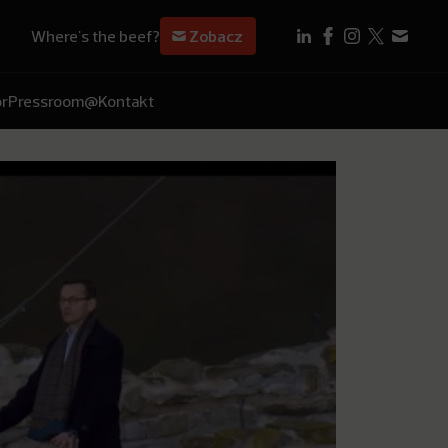
Where's the beef?
Zobacz
r
Pressroom
@Kontakt