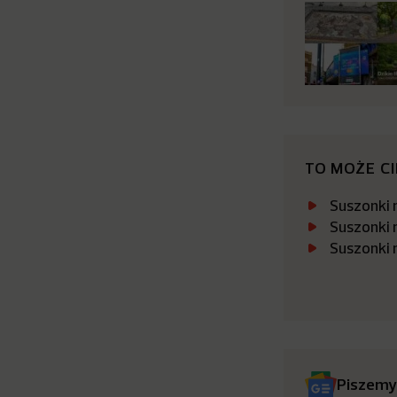
TO MOŻE C
Suszonki 
Suszonki 
Suszonki 
Piszemy