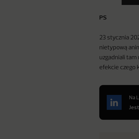
PS
23 stycznia 20
nietypową anima
uzgadniali tam 
efekcie czego 
Na L
Jes