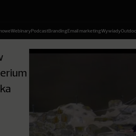
amowe
Webinary
Podcast
Branding
Email marketing
Wywiady
Outdoo
w
mperium
ska