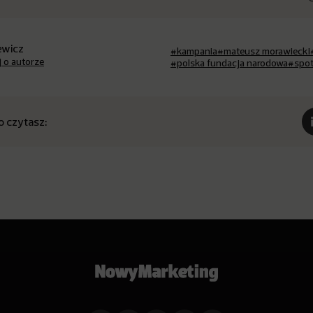
iewicz
#kampania
#mateusz morawiecki
j o autorze
#polska fundacja narodowa
#spo
o czytasz: