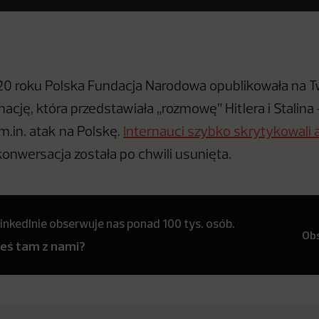
20 roku Polska Fundacja Narodowa opublikowała na T
cję, która przedstawiała „rozmowę” Hitlera i Stalina
m.in. atak na Polskę.
Internauci szybko skrytykowali 
konwersacja została po chwili usunięta.
inkedInie obserwuje nas ponad 100 tys. osób.
Ob
teś tam z nami?