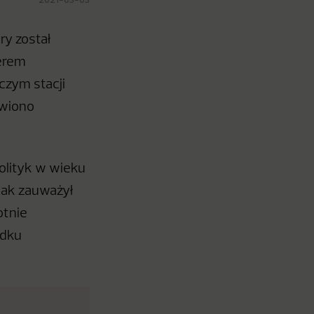
ry został
terem
czym stacji
awiono
olityk w wieku
 jak zauważył
otnie
adku