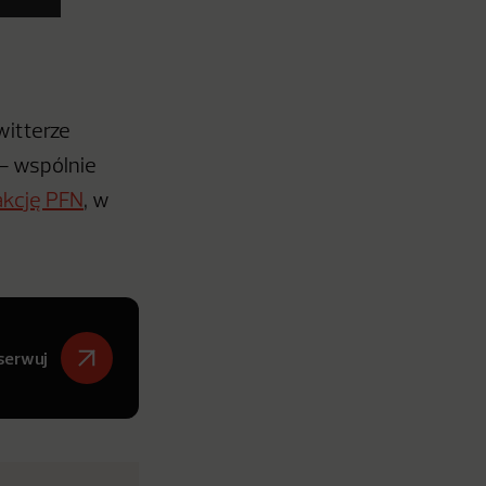
witterze
 – wspólnie
akcję PFN
, w
serwuj