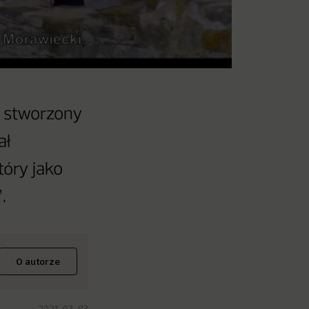
t stworzony
ał
tóry jako
.
O autorze
2021-03-03