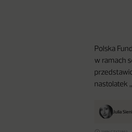
Polska Fund
w ramach ser
przedstawio
nastolatek 
Julia Sie
1 MIN CZYTANIA