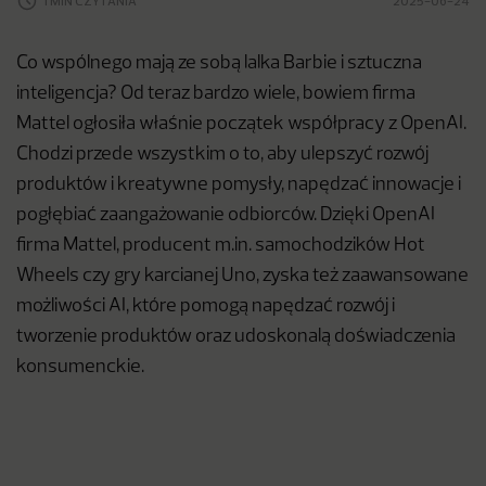
1 MIN CZYTANIA
2025-06-24
Co wspólnego mają ze sobą lalka Barbie i sztuczna
inteligencja? Od teraz bardzo wiele, bowiem firma
Mattel ogłosiła właśnie początek współpracy z OpenAI.
Chodzi przede wszystkim o to, aby ulepszyć rozwój
produktów i kreatywne pomysły, napędzać innowacje i
pogłębiać zaangażowanie odbiorców. Dzięki OpenAI
firma Mattel, producent m.in. samochodzików Hot
Wheels czy gry karcianej Uno, zyska też zaawansowane
możliwości AI, które pomogą napędzać rozwój i
tworzenie produktów oraz udoskonalą doświadczenia
konsumenckie.