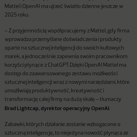
Mattel i OpenAI ma ujrzeć światło dzienne jeszcze w
2025 roku.
– Z przyjemnością współpracujemy z Mattel, gdy firma
wprowadza przemyślane doświadczenia i produkty
oparte na sztucznej inteligencji do swoich kultowych
marek, a jednocześnie zapewnia swoim pracownikom
korzyści płynące z ChatGPT. Dzięki OpenAI Mattel ma
dostęp do zaawansowanego zestawu możliwości
sztucznej inteligencji wraz z nowymi narzędziami, które
umożliwiają produktywność, kreatywność i
transformację całej firmy na dużą skalę – tłumaczy
Brad Lightcap, dyrektor operacyjny OpenAI
.
Zabawki, których działanie zostanie wzbogacone o
sztuczną inteligencję, to niejedyna nowość płynąca ze