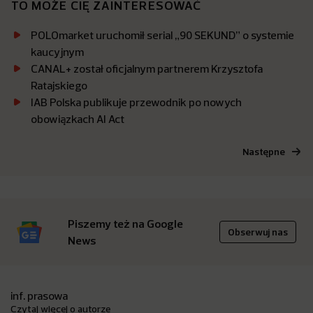
TO MOŻE CIĘ ZAINTERESOWAĆ
POLOmarket uruchomił serial „90 SEKUND” o systemie
kaucyjnym
CANAL+ został oficjalnym partnerem Krzysztofa
Ratajskiego
IAB Polska publikuje przewodnik po nowych
obowiązkach AI Act
Następne
Piszemy też na Google
Obserwuj nas
News
inf. prasowa
Czytaj więcej o autorze