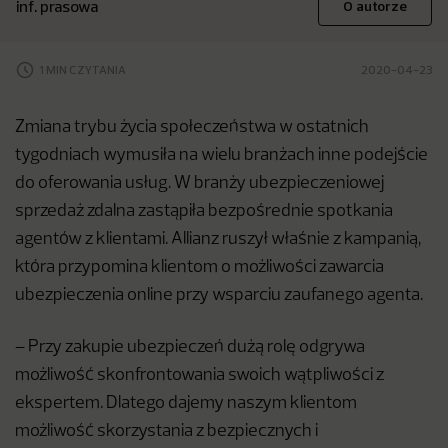
inf. prasowa
O autorze
1 MIN CZYTANIA
2020-04-23
Zmiana trybu życia społeczeństwa w ostatnich
tygodniach wymusiła na wielu branżach inne podejście
do oferowania usług. W branży ubezpieczeniowej
sprzedaż zdalna zastąpiła bezpośrednie spotkania
agentów z klientami. Allianz ruszył właśnie z kampanią,
która przypomina klientom o możliwości zawarcia
ubezpieczenia online przy wsparciu zaufanego agenta.
– Przy zakupie ubezpieczeń dużą rolę odgrywa
możliwość skonfrontowania swoich wątpliwości z
ekspertem. Dlatego dajemy naszym klientom
możliwość skorzystania z bezpiecznych i