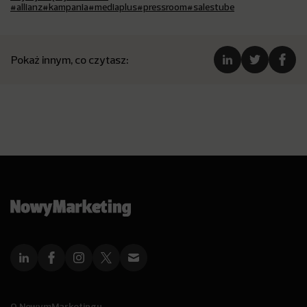
#allianz
#kampania
#mediaplus
#pressroom
#salestube
Pokaż innym, co czytasz:
O NowymMarketingu