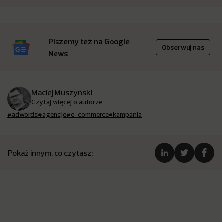
Piszemy też na Google
Obserwuj nas
News
Maciej Muszyński
Czytaj więcej o autorze
#adwords
#agencje
#e-commerce
#kampania
Pokaż innym, co czytasz: