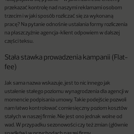
przekazać kontrolę nad naszymi reklamami osobom
trzecim i w jaki sposób rozliczać się za wykonaną
pracę? Na pytanie odnośnie ustalania formy rozliczenia
na płaszczyźnie agencja-klient odpowiem w dalszej
części teksu.
Stała stawka prowadzenia kampanii (Flat-
fee)
Jak sama nazwa wskazuje, jest to nic innego jak
ustalenie stałego poziomu wynagrodzenia dla agencji w
momencie podpisania umowy. Takie podejście pozwoli
nam łatwo kontrolować comiesięczny poziom kosztów
stałych w naszej firmie. Nie jest ono jednak wolne od
wad. W przypadku sezonowości czy też zmian (głównie
spadków) w przychodach naszej firmy,