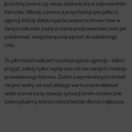
jesteśmy pewni czy nasze działania idą w odpowiednim
kierunku. Wtedy z pomocą przychodzą specjaliści z
agencji, którzy dzięki wypracowanemu know-how w
danym zakresie, będą w stanie podpowiedzieć nam jak
pokierować swoją kampanią wprost do założonego
celu.
To, jaki model rozliczeń na płaszczyźnie agencja – klient
przyjąć, zależy tylko i wyłącznie od nas samych i rodzaju
prowadzonego biznesu. Żaden z wymienionych modeli
nie jest wolny od wad, dlatego warto przeanalizować
wiele scenariuszy rozwoju sytuacji zanim ostatecznie
zadecydujemy, która z metod będzie dla nas najlepsza.