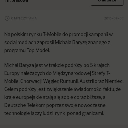
inf. prasowa
O autorze
0 MIN CZYTANIA
2016-09-02
Na polskim rynku T-Mobile do promocji kampanii w
social mediach zaprosił Michała Baryzę znanego z
programu Top Model.
Michał Baryza jest w trakcie podróży po 5 krajach
Europy należących do Międzynarodowej Strefy T-
Mobile: Chorwacji, Węgier, Rumunii, Austrii oraz Niemiec.
Celem podróży jest zwiększenie świadomości faktu, że
kraje europejskie stają się sobie coraz bliższe, a
Deutsche Telekom poprzez swoje nowoczesne
technologie łączy ludzi i rynki ponad granicami.