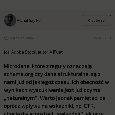
Michał Szylko
O autorze
3 MIN CZYTANIA
2022-08-16
fot. Adobe Stock, autor AliFuat
Microdane, które z reguły oznaczają
schema.org czy dane strukturalne, są z
nami już od jakiegoś czasu. Ich obecność w
wynikach wyszukiwania jest już czymś
„naturalnym”. Warto jednak pamiętać, że
oprócz wpływu na wskaźniki, np. CTR,
chociażby w postaci „gwiazdek” jak przy