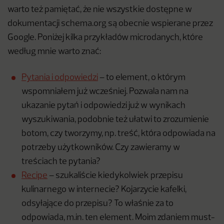
warto też pamiętać, że nie wszystkie dostępne w
dokumentacji schema.org są obecnie wspierane przez
Google. Poniżej kilka przykładów microdanych, które
według mnie warto znać:
Pytania i odpowiedzi
– to element, o którym
wspomniałem już wcześniej. Pozwala nam na
ukazanie pytań i odpowiedzi już w wynikach
wyszukiwania, podobnie też ułatwi to zrozumienie
botom, czy tworzymy, np. treść, która odpowiada na
potrzeby użytkowników. Czy zawieramy w
treściach te pytania?
Recipe
– szukaliście kiedykolwiek przepisu
kulinarnego w internecie? Kojarzycie kafelki,
odsyłające do przepisu? To właśnie za to
odpowiada, m.in. ten element. Moim zdaniem must-