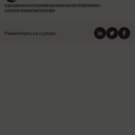
#google
#pozycjonowanie
#seo
#serwis internetowy
#strona www
#technologia
Pokaż innym, co czytasz: