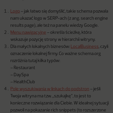
Logo
– jak łatwo się domyślić, takie schema pozwala
nam ukazać logo w SERP-ach (z ang. search engine
results page), ale też na panelu wiedzy Google.
Menu nawigacyjne
– określa ścieżkę, która
wskazuje pozycję strony w hierarchii witryny.
Dla małych lokalnych biznesów:
LocalBusiness
, czyli
oznaczenie lokalnej firmy. Co ważne schema.org
rozróżnia tutaj kilka typów:
– Restaurant
– DaySpa
– HealthClub
Pole wyszukiwania w linkach do podstron
– jeśli
Twoja witryna ma tzw. „szukajkę”, to jest to
konieczne rozwiązanie dla Ciebie. W idealnej sytuacji
pozwoli na pokazanie rich snippets (to rozszerzone