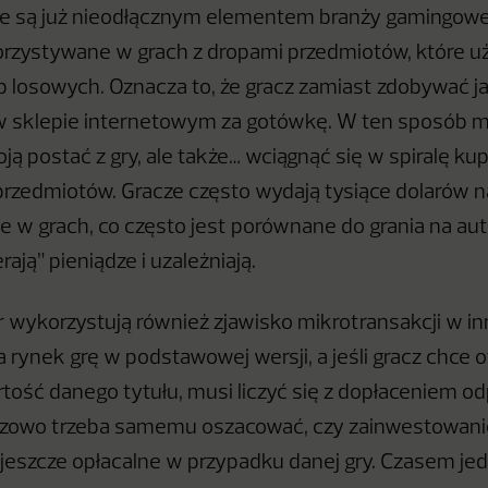
e są już nieodłącznym elementem branży gamingowej
rzystywane w grach z dropami przedmiotów, które u
zb losowych. Oznacza to, że gracz zamiast zdobywać ja
w sklepie internetowym za gotówkę. W ten sposób m
ą postać z gry, ale także… wciągnąć się w spiralę ku
zedmiotów. Gracze często wydają tysiące dolarów n
e w grach, co często jest porównane do grania na au
ają” pieniądze i uzależniają.
r wykorzystują również zjawisko mikrotransakcji w i
 rynek grę w podstawowej wersji, a jeśli gracz chce 
tość danego tytułu, musi liczyć się z dopłaceniem o
azowo trzeba samemu oszacować, czy zainwestowani
jeszcze opłacalne w przypadku danej gry. Czasem jed