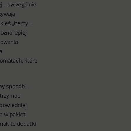
 – szczególnie
żywają
kieś „itemy”,
ożna lepiej
powania
a
tomatach, które
nny sposób –
otrzymać
dpowiedniej
e w pakiet
nak te dodatki