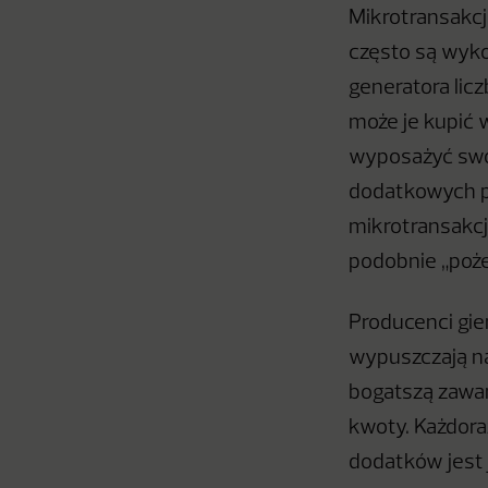
Mikrotransakcj
często są wyko
generatora lic
może je kupić 
wyposażyć swoj
dodatkowych pr
mikrotransakcj
podobnie „pożer
Producenci gie
wypuszczają na
bogatszą zawar
kwoty. Każdor
dodatków jest 