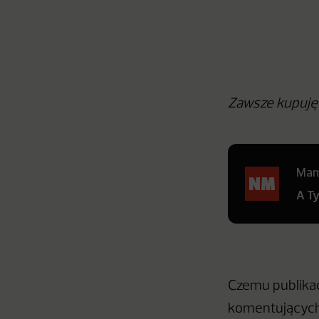
Zawsze kupuję 
Mamy
A T
Czemu publikac
komentujących?