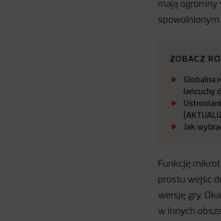
mają ogromny 
spowolnionym 
ZOBACZ R
Globalna r
łańcuchy 
Ustroniank
[AKTUALI
Jak wybra
Funkcję mikrot
prostu wejść d
wersję gry. Oka
w innych obsza