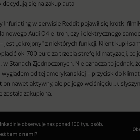
y decydują się na zakup auta.
y Infuriating w serwisie Reddit pojawił się krótki fil
ela nowego Audi Q4 e-tron, czyli elektrycznego samo
 – jest „okrojony” z niektórych funkcji. Klient kupił s
płacić ok. 700 euro za trzecią strefę klimatyzacji, co j
 w Stanach Zjednoczonych. Nie oznacza to jednak, ż
ę wyglądem od tej amerykańskiej – przycisk do klimat
st on nawet aktywny, ale po jego wciśnięciu… usłysz
ie została zakupiona.
inkedInie obserwuje nas ponad 100 tys. osób.
Ob
teś tam z nami?