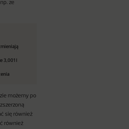
np. ze
zmieniają
 3,001 l
zenia
dzie możemy po
ozszerzoną
ać się również
ć również