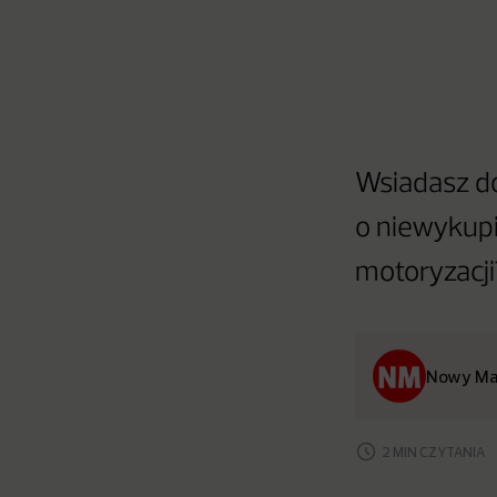
Wsiadasz do
o niewykupi
motoryzacji
Nowy Ma
2 MIN CZYTANIA