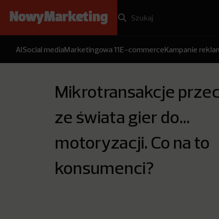
AI
Social media
Marketingowa 11
E-commerce
Kampanie rekl
Mikrotransakcje prze
ze świata gier do…
motoryzacji. Co na to
konsumenci?