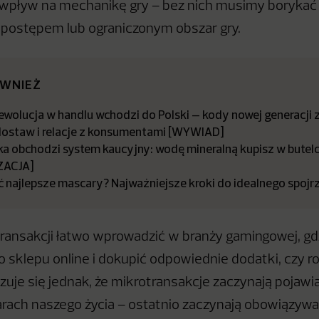
wpływ na mechanikę gry – bez nich musimy borykać 
postępem lub ograniczonym obszar gry.
ÓWNIEŻ
ewolucja w handlu wchodzi do Polski – kody nowej generacji 
dostaw i relacje z konsumentami [WYWIAD]
a obchodzi system kaucyjny: wodę mineralną kupisz w butelce
ZACJA]
ć najlepsze mascary? Najważniejsze kroki do idealnego spojr
ransakcji łatwo wprowadzić w branży gamingowej, g
o sklepu online i dokupić odpowiednie dodatki, czy r
zuje się jednak, że mikrotransakcje zaczynają pojawi
rach naszego życia – ostatnio zaczynają obowiązywa