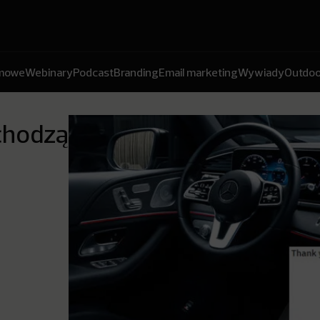
amowe
Webinary
Podcast
Branding
Email marketing
Wywiady
Outdoo
chodzą