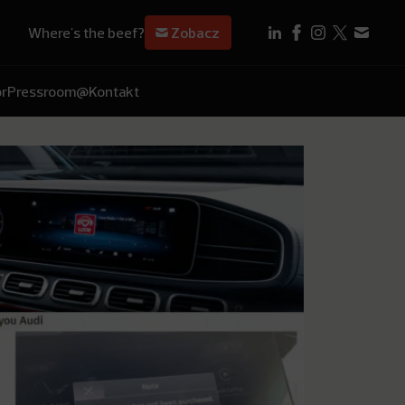
Where's the beef?
Zobacz
r
Pressroom
@Kontakt