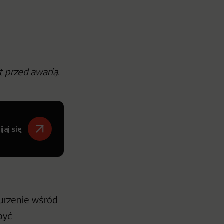
 przed awarią.
jaj się
burzenie wśród
być