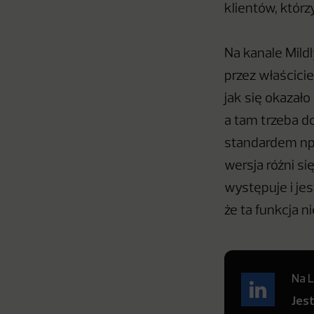
klientów, którz
Na kanale Mildl
przez właścici
jak się okazało
a tam trzeba do
standardem np.
wersja różni si
występuje i je
że ta funkcja n
Na L
Jes