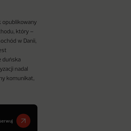
mik opublikowany
chodu, który –
amochód w Danii,
est
e duńska
yzacji nadal
ymy komunikat,
serwuj