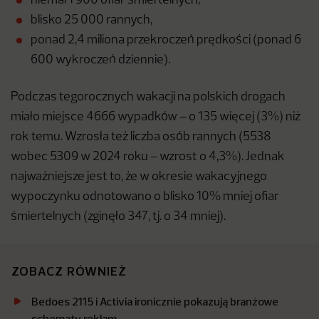
niemal 1 900 ofiar śmiertelnych,
blisko 25 000 rannych,
ponad 2,4 miliona przekroczeń prędkości (ponad 6
600 wykroczeń dziennie).
Podczas tegorocznych wakacji na polskich drogach
miało miejsce 4666 wypadków – o 135 więcej (3%) niż
rok temu. Wzrosła też liczba osób rannych (5538
wobec 5309 w 2024 roku – wzrost o 4,3%). Jednak
najważniejsze jest to, że w okresie wakacyjnego
wypoczynku odnotowano o blisko 10% mniej ofiar
śmiertelnych (zginęło 347, tj. o 34 mniej).
ZOBACZ RÓWNIEŻ
Bedoes 2115 i Activia ironicznie pokazują branżowe
schematy reklam