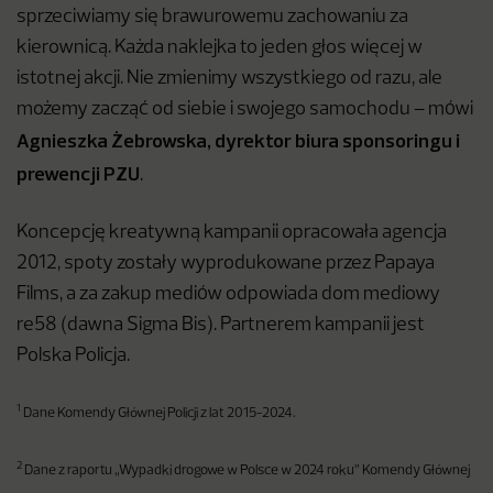
sprzeciwiamy się brawurowemu zachowaniu za
kierownicą. Każda naklejka to jeden głos więcej w
istotnej akcji. Nie zmienimy wszystkiego od razu, ale
możemy zacząć od siebie i swojego samochodu – mówi
Agnieszka Żebrowska, dyrektor biura sponsoringu i
prewencji PZU
.
Koncepcję kreatywną kampanii opracowała agencja
2012, spoty zostały wyprodukowane przez Papaya
Films, a za zakup mediów odpowiada dom mediowy
re58 (dawna Sigma Bis). Partnerem kampanii jest
Polska Policja.
1
Dane Komendy Głównej Policji z lat 2015-2024.
2
Dane z raportu „Wypadki drogowe w Polsce w 2024 roku” Komendy Głównej