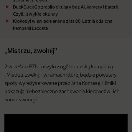
DuckDuckGo zrobiło okulary bez AI, kamery i baterii.
Czyli… zwykłe okulary
Krokodyl w świecie anime z lat 80. Letnia odsłona
kampanii Lacoste
„Mistrzu, zwolnij”
2 września PZU ruszyło z ogólnopolską kampanią
„Mistrzu, zwolnij”, w ramach której będzie powstały
spoty wyreżyserowane przez Jana Komasę. Filmiki
pokazują niebezpieczne zachowania kierowców i ich
konsekwencje.