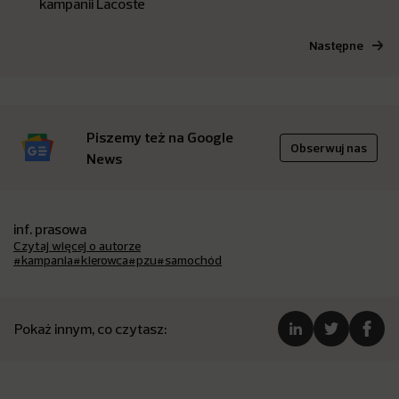
kampanii Lacoste
Następne
Piszemy też na Google
Obserwuj nas
News
inf. prasowa
Czytaj więcej o autorze
#kampania
#kierowca
#pzu
#samochód
Pokaż innym, co czytasz: