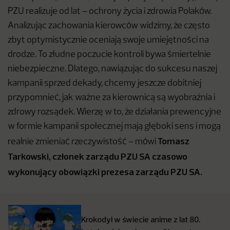
PZU realizuje od lat – ochrony życia i zdrowia Polaków.
Analizując zachowania kierowców widzimy, że często
zbyt optymistycznie oceniają swoje umiejętności na
drodze. To złudne poczucie kontroli bywa śmiertelnie
niebezpieczne. Dlatego, nawiązując do sukcesu naszej
kampanii sprzed dekady, chcemy jeszcze dobitniej
przypomnieć, jak ważne za kierownicą są wyobraźnia i
zdrowy rozsądek. Wierzę w to, że działania prewencyjne
w formie kampanii społecznej mają głęboki sens i mogą
Tomasz
realnie zmieniać rzeczywistość – mówi
Tarkowski, członek zarządu PZU SA czasowo
wykonujący obowiązki prezesa zarządu PZU SA.
Krokodyl w świecie anime z lat 80.