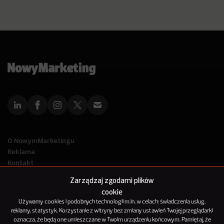
O NowymMarketingu
Reklama
Kontakt
Polityka Prywatności
Zarządzaj zgodami plików
Kanał RSS
cookie
Mapa artykułów
Używamy cookies i podobnych technologii m.in. w celach: świadczenia usług,
reklamy, statystyk. Korzystanie z witryny bez zmiany ustawień Twojej przeglądarki
oznacza, że będą one umieszczane w Twoim urządzeniu końcowym. Pamiętaj, że