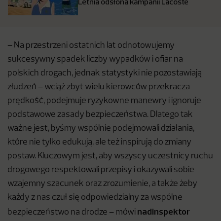
Letnia odsłona kampanii Lacoste
– Na przestrzeni ostatnich lat odnotowujemy
sukcesywny spadek liczby wypadków i ofiar na
polskich drogach, jednak statystyki nie pozostawiają
złudzeń – wciąż zbyt wielu kierowców przekracza
prędkość, podejmuje ryzykowne manewry i ignoruje
podstawowe zasady bezpieczeństwa. Dlatego tak
ważne jest, byśmy wspólnie podejmowali działania,
które nie tylko edukują, ale też inspirują do zmiany
postaw. Kluczowym jest, aby wszyscy uczestnicy ruchu
drogowego respektowali przepisy i okazywali sobie
wzajemny szacunek oraz zrozumienie, a także żeby
każdy z nas czuł się odpowiedzialny za wspólne
nadinspektor
bezpieczeństwo na drodze – mówi