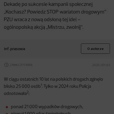
Dekadę po sukcesie kampanii społecznej
„Kochasz? Powiedz STOP wariatom drogowym”
PZU wraca z nową odsłoną tej idei –
ogólnopolską akcją „Mistrzu, zwolnij”.
inf. prasowa
O autorze
2 MIN CZYTANIA
2025-09-03
W ciągu ostatnich 10 lat na polskich drogach zginęło
1
blisko 25 000 osób
. Tylko w 2024 roku Policja
2
odnotowała
:
ponad 21 000 wypadków drogowych,