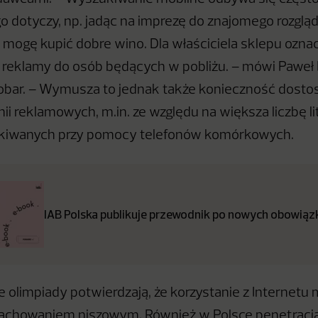
go dotyczy, np. jadąc na imprezę do znajomego rozglą
 mogę kupić dobre wino. Dla właściciela sklepu oznacz
 reklamy do osób będących w pobliżu. – mówi Paweł
obar. – Wymusza to jednak także konieczność dosto
 reklamowych, m.in. ze względu na większa liczbę l
kiwanych przy pomocy telefonów komórkowych.
IAB Polska publikuje przewodnik po nowych obowiązk
 olimpiady potwierdzają, że korzystanie z Internetu
zachowaniem niszowym. Również w Polsce penetracja