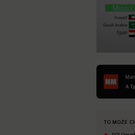
Mamy
A T
TO MOŻE C
POLOmarke