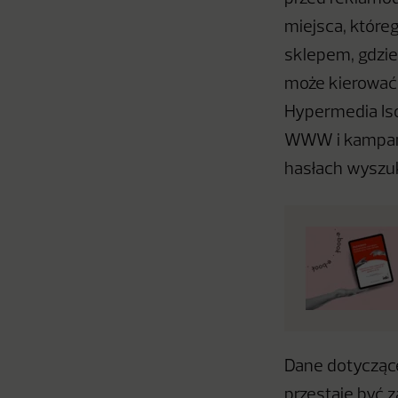
miejsca, które
sklepem, gdzie
może kierować
Hypermedia Is
WWW i kampanii
hasłach wyszu
Dane dotyczące
przestaje być 