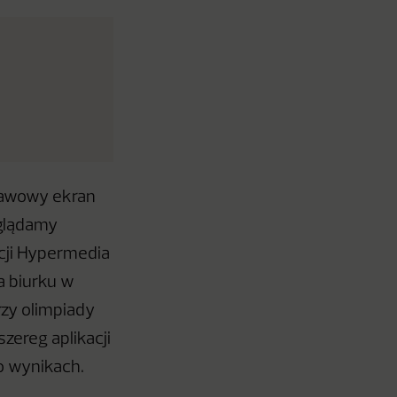
tawowy ekran
oglądamy
cji Hypermedia
a biurku w
rzy olimpiady
zereg aplikacji
o wynikach.