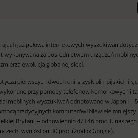
rajach już połowa internetowych wyszukiwań dotycz
est wykonywana za pośrednictwem urządzeń mobilnych
zmierza ewolucja globalnej sieci.
tyczą pierwszych dwóch dni igrzysk olimpijskich i łą
wykonane przy pomocy telefonów komórkowych i ta
iał mobilnych wyszukiwań odnotowano w Japonii – 55 
pomocą tradycyjnych komputerów! Niewiele mniejszy 
elkiej Brytanii – odpowiednio 47 i 46 proc. U naszego
mczech, wyniósł on 30 proc.(źródło: Google).