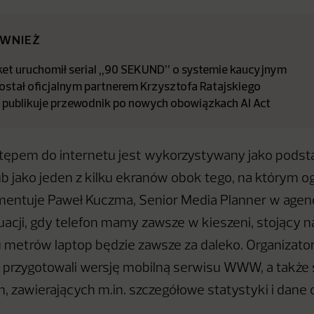
ÓWNIEŻ
t uruchomił serial „90 SEKUND” o systemie kaucyjnym
stał oficjalnym partnerem Krzysztofa Ratajskiego
a publikuje przewodnik po nowych obowiązkach AI Act
stępem do internetu jest wykorzystywany jako pods
 jako jeden z kilku ekranów obok tego, na którym 
omentuje Paweł Kuczma, Senior Media Planner w agen
tuacji, gdy telefon mamy zawsze w kieszeni, stojący n
ku metrów laptop będzie zawsze za daleko. Organizato
 i przygotowali wersję mobilną serwisu WWW, a także s
, zawierających m.in. szczegółowe statystyki i dane 