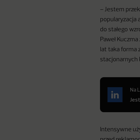
– Jestem przek
popularyzacja a
do stałego wzr
Paweł Kuczma z
lat taka forma
stacjonarnych 
Na L
Jes
Intensywne uż
przed reklamo