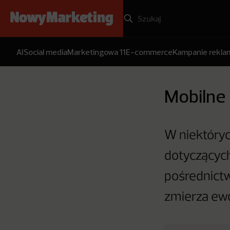
AI
Social media
Marketingowa 11
E-commerce
Kampanie rekl
Mobilne 
W niektóryc
dotyczących
pośrednictw
zmierza ewol