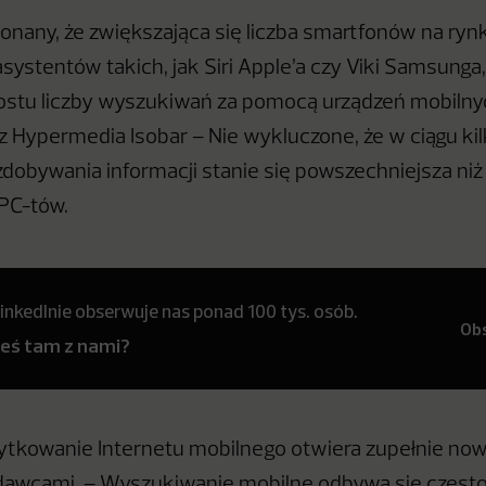
onany, że zwiększająca się liczba smartfonów na ryn
systentów takich, jak Siri Apple’a czy Viki Samsunga,
ostu liczby wyszukiwań za pomocą urządzeń mobilny
 Hypermedia Isobar – Nie wykluczone, że w ciągu kil
 zdobywania informacji stanie się powszechniejsza ni
PC-tów.
inkedInie obserwuje nas ponad 100 tys. osób.
Ob
teś tam z nami?
ytkowanie Internetu mobilnego otwiera zupełnie no
dawcami. – Wyszukiwanie mobilne odbywa się często