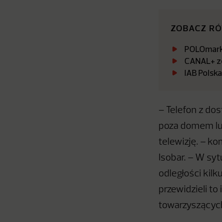
ZOBACZ R
POLOmarke
CANAL+ zo
IAB Polsk
– Telefon z do
poza domem lub
telewizję. – k
Isobar. – W sy
odległości kil
przewidzieli to
towarzyszących