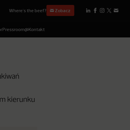
Where's the beef?
Zobacz
r
Pressroom
@Kontakt
ukiwań
im kierunku