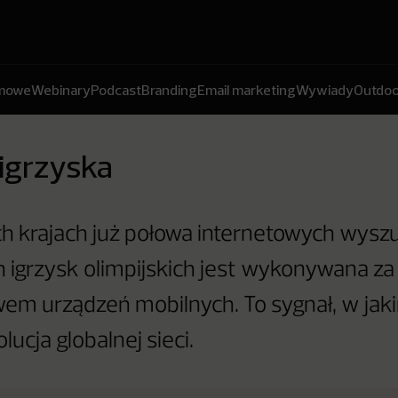
amowe
Webinary
Podcast
Branding
Email marketing
Wywiady
Outdoo
igrzyska
h krajach już połowa internetowych wysz
 igrzysk olimpijskich jest wykonywana za
em urządzeń mobilnych. To sygnał, w jak
ucja globalnej sieci.