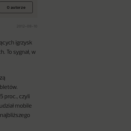
O autorze
2012-08-10
ących igrzysk
. To sygnał, w
czą
bletów.
proc., czyli
udział mobile
 najbliższego