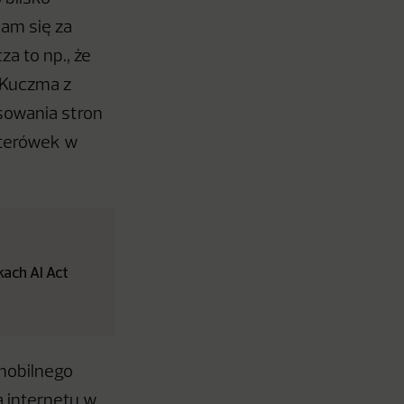
dam się za
a to np., że
 Kuczma z
sowania stron
iterówek w
ach AI Act
 mobilnego
 internetu w