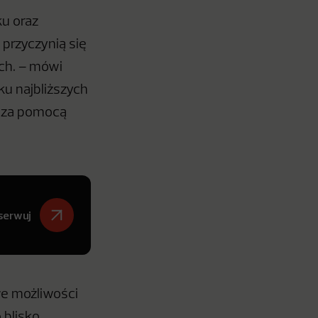
ku oraz
 przyczynią się
ch. – mówi
ku najbliższych
ż za pomocą
serwuj
we możliwości
 blisko