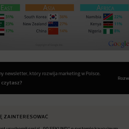
 newsletter, który rozwija marketing w Polsce.
Rozwi
y czytasz?
IĘ ZAINTERESOWAĆ
t uruchomił serial „90 SEKUND” o systemie kaucyjnym