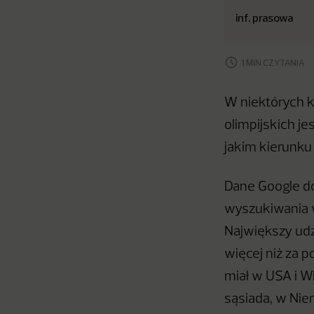
inf. prasowa
1 MIN CZYTANIA
W niektórych k
olimpijskich j
jakim kierunku 
Dane Google do
wyszukiwania 
Największy udz
więcej niż za 
miał w USA i Wi
sąsiada, w Nie