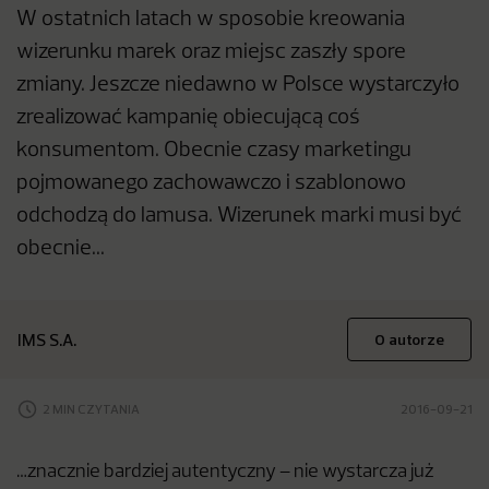
W ostatnich latach w sposobie kreowania
wizerunku marek oraz miejsc zaszły spore
zmiany. Jeszcze niedawno w Polsce wystarczyło
zrealizować kampanię obiecującą coś
konsumentom. Obecnie czasy marketingu
pojmowanego zachowawczo i szablonowo
odchodzą do lamusa. Wizerunek marki musi być
obecnie...
IMS S.A.
O autorze
2 MIN CZYTANIA
2016-09-21
…znacznie bardziej autentyczny – nie wystarcza już