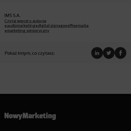
IMS S.A.
Czytaj więcej o autorze
#audiomarketing
#digital signage
#effie
#marka
#marketing sensoryczny
Pokaż innym, co czytasz: