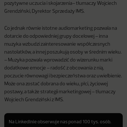
pozytywne uczucia i skojarzenia– tłumaczy Wojciech
Grendziński, Dyrektor Sprzedaży IMS.
Co jednak równie istotne audiomarketing pozwala na
dotarcie do odpowiedniej grupy docelowej – inna
muzyka wzbudzi zainteresowanie współczesnych
nastolatków, a innej poszukują osoby w średnim wieku.
– Muzyka pozwala wprowadzić do wizerunku marki
dodatkowe emocje – radość z obcowania z nią,
poczucie równowagi i bezpieczeństwa oraz uwielbienie.
Może ona zostać dobrana do wieku, płci, życiowej
postawy, a także strategii marketingowej – tłumaczy
Wojciech Grendziński z IMS.
Na LinkedInie obserwuje nas ponad 100 tys. osób.