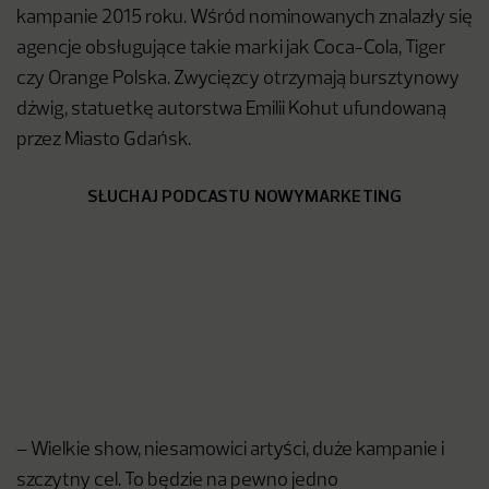
kampanie 2015 roku. Wśród nominowanych znalazły się
agencje obsługujące takie marki jak Coca-Cola, Tiger
czy Orange Polska. Zwycięzcy otrzymają bursztynowy
dźwig, statuetkę autorstwa Emilii Kohut ufundowaną
przez Miasto Gdańsk.
SŁUCHAJ PODCASTU NOWYMARKETING
– Wielkie show, niesamowici artyści, duże kampanie i
szczytny cel. To będzie na pewno jedno