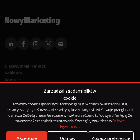
O NowymMarketingu
Reklama
Kontakt
Polityka Prywatności
Zarządzaj zgodami plików
Kanał RSS
cookie
Mapa artykułów
Używamy cookies i podobnych technologii m.in. w celach: świadczenia usług,
reklamy, statystyk. Korzystanie z witryny bez zmiany ustawień Twojej przeglądarki
oznacza, że będą one umieszczane w Twoim urządzeniu końcowym. Pamiętaj, że
© 2012-2025
zawsze możesz zmienić te ustawienia. Szczegóły znajdziesz w
Polityce
NowyMarketing jest marką 143Media Sp. z o.o.
Prywatności
.
Akceptuję
Odmów
Zobacz preferencje