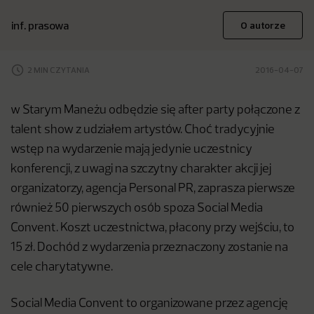
inf. prasowa
O autorze
2 MIN CZYTANIA
2016-04-07
w Starym Maneżu odbędzie się after party połączone z
talent show z udziałem artystów. Choć tradycyjnie
wstęp na wydarzenie mają jedynie uczestnicy
konferencji, z uwagi na szczytny charakter akcji jej
organizatorzy, agencja Personal PR, zaprasza pierwsze
również 50 pierwszych osób spoza Social Media
Convent. Koszt uczestnictwa, płacony przy wejściu, to
15 zł. Dochód z wydarzenia przeznaczony zostanie na
cele charytatywne.
Social Media Convent to organizowane przez agencję