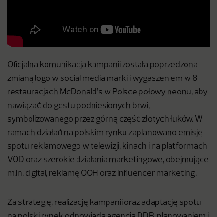
Oficjalna komunikacja kampanii została poprzedzona
zmianą logo w social media marki i wygaszeniem w 8
restauracjach McDonald’s w Polsce połowy neonu, aby
nawiązać do gestu podniesionych brwi,
symbolizowanego przez górną część złotych łuków. W
ramach działań na polskim rynku zaplanowano emisję
spotu reklamowego w telewizji, kinach i na platformach
VOD oraz szerokie działania marketingowe, obejmujące
m.in. digital, reklamę OOH oraz influencer marketing.
Za strategię, realizację kampanii oraz adaptację spotu
na polski rynek odpowiada agencja DDB, planowaniem i