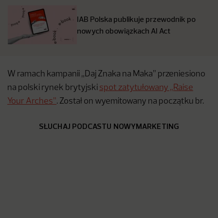
IAB Polska publikuje przewodnik po
nowych obowiązkach AI Act
W ramach kampanii „Daj Znaka na Maka” przeniesiono
na polski rynek brytyjski
spot zatytułowany „Raise
Your Arches”
. Został on wyemitowany na początku br.
SŁUCHAJ PODCASTU NOWYMARKETING