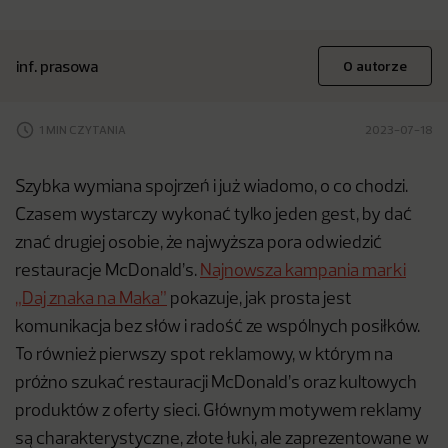
inf. prasowa
O autorze
1 MIN CZYTANIA
2023-07-18
Szybka wymiana spojrzeń i już wiadomo, o co chodzi.
Czasem wystarczy wykonać tylko jeden gest, by dać
znać drugiej osobie, że najwyższa pora odwiedzić
restauracje McDonald’s.
Najnowsza kampania marki
„Daj znaka na Maka”
pokazuje, jak prosta jest
komunikacja bez słów i radość ze wspólnych posiłków.
To również pierwszy spot reklamowy, w którym na
próżno szukać restauracji McDonald’s oraz kultowych
produktów z oferty sieci. Głównym motywem reklamy
są charakterystyczne, złote łuki, ale zaprezentowane w