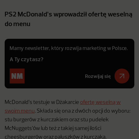
PS2 McDonald’s wprowadził ofertę weselną
do menu
Mamy newsletter, który rozwija marketing w Polsce.
A Ty czytasz?
Rozwijaj się
McDonald’s testuje w Dżakarcie
ofertę weselną w
swoim menu
. Składa się ona z dwóch opcji do wyboru:
stu burgerów z kurczakiem oraz stu pudełek
McNuggets’ów lub też z takiej samej ilości
cheesburgerów oraz paluszków z kurczaka.