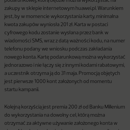
podarunkowej, którą będzie można wykorzystać na
zakupy w sklepie internetowym huawei.pl. Warunkiem
jest, by w momencie wykorzystania karty, minimalna
kwota zakupów wyniosła 201 zł. Karta w postaci
cyfrowego kodu zostanie wysłana przez bank w
wiadomości SMS, wraz z datą ważności kodu, na numer
telefonu podany we wniosku podczas zakładania
nowego konta. Kartę podarunkową można wykorzystać
jednorazowo i nie łączy się z innymi kodami rabatowymi,
a uczestnik otrzyma ją do 31 maja. Promocją objętych
jest pierwsze 1000 kont założonych od momentu
startu kampanii.
Kolejną korzyścią jest premia 200 zł od Banku Millenium
do wykorzystania na dowolny cel, którą można
otrzymać za aktywne używanie założonego konta w