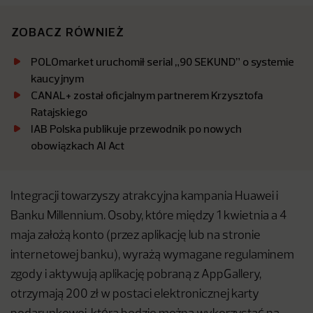
ZOBACZ RÓWNIEŻ
POLOmarket uruchomił serial „90 SEKUND” o systemie
kaucyjnym
CANAL+ został oficjalnym partnerem Krzysztofa
Ratajskiego
IAB Polska publikuje przewodnik po nowych
obowiązkach AI Act
Integracji towarzyszy atrakcyjna kampania Huawei i
Banku Millennium. Osoby, które między 1 kwietnia a 4
maja założą konto (przez aplikację lub na stronie
internetowej banku), wyrażą wymagane regulaminem
zgody i aktywują aplikację pobraną z AppGallery,
otrzymają 200 zł w postaci elektronicznej karty