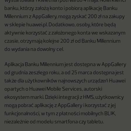
wystartowała 1 kwietnia i potrwa do 4 maja. Nowi klienci
banku, którzy założą konto i pobiorą aplikację Banku
Millennium z AppGallery, mogą zyskać 200 zł na zakupy
w sklepie huawei.pl. Dodatkowo, osoby, które będą
aktywnie korzystać z założonego konta we wskazanym
czasie, otrzymają kolejne 200 zł od Banku Millennium
do wydania na dowolny cel.
Aplikacja Banku Millennium jest dostępna w AppGallery
od grudnia zeszłego roku, a od 25 marca dostępna jest
także dla użytkowników najnowszych urządzeń Huawei
opartych o Huawei Mobile Services, autorski
ekosystem marki. Dzięki integracji z HMS, użytkownicy
mogą pobrać aplikację z AppGallery i korzystać z jej
funkcjonalności, w tym z płatności mobilnych BLIK,
niezależnie od modelu smartfona czy tabletu.