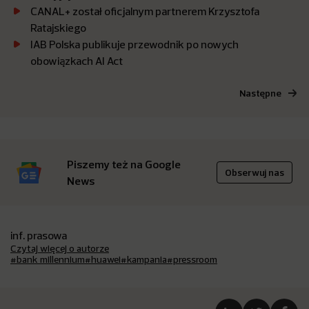
CANAL+ został oficjalnym partnerem Krzysztofa
Ratajskiego
IAB Polska publikuje przewodnik po nowych
obowiązkach AI Act
Następne
Piszemy też na Google
Obserwuj nas
News
inf. prasowa
Czytaj więcej o autorze
#bank millennium
#huawei
#kampania
#pressroom