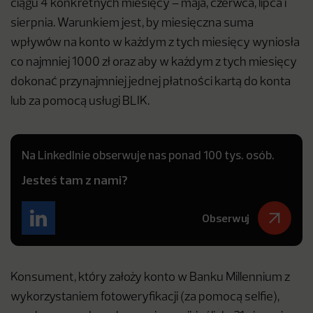
ciągu 4 konkretnych miesięcy – maja, czerwca, lipca i
sierpnia. Warunkiem jest, by miesięczna suma
wpływów na konto w każdym z tych miesięcy wyniosła
co najmniej 1000 zł oraz aby w każdym z tych miesięcy
dokonać przynajmniej jednej płatności kartą do konta
lub za pomocą usługi BLIK.
Na LinkedInie obserwuje nas ponad 100 tys. osób.
Jesteś tam z nami?
Obserwuj
Konsument, który założy konto w Banku Millennium z
wykorzystaniem fotoweryfikacji (za pomocą selfie),