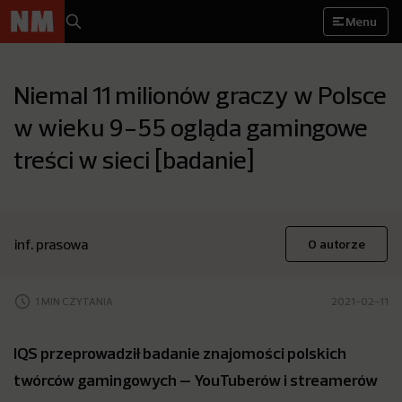
Menu
Niemal 11 milionów graczy w Polsce
w wieku 9-55 ogląda gamingowe
treści w sieci [badanie]
inf. prasowa
O autorze
1 MIN CZYTANIA
2021-02-11
IQS przeprowadził badanie znajomości polskich
twórców gamingowych – YouTuberów i streamerów