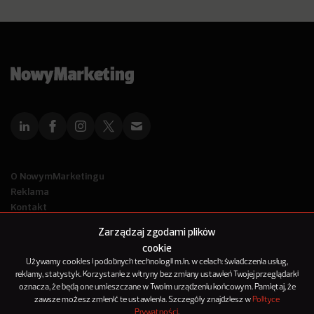
O NowymMarketingu
Reklama
Kontakt
Polityka Prywatności
Zarządzaj zgodami plików
Kanał RSS
cookie
Mapa artykułów
Używamy cookies i podobnych technologii m.in. w celach: świadczenia usług,
reklamy, statystyk. Korzystanie z witryny bez zmiany ustawień Twojej przeglądarki
oznacza, że będą one umieszczane w Twoim urządzeniu końcowym. Pamiętaj, że
© 2012-2025
zawsze możesz zmienić te ustawienia. Szczegóły znajdziesz w
Polityce
NowyMarketing jest marką 143Media Sp. z o.o.
Prywatności
.