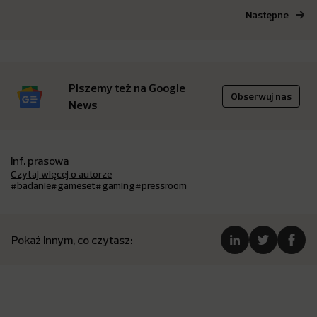
Następne
Piszemy też na Google
Obserwuj nas
News
inf. prasowa
Czytaj więcej o autorze
#badanie
#gameset
#gaming
#pressroom
Pokaż innym, co czytasz: