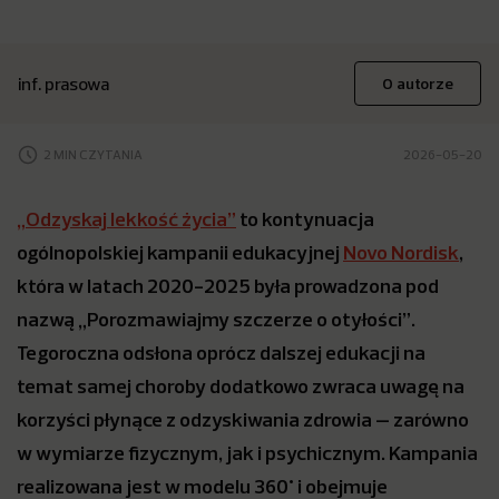
inf. prasowa
O autorze
2 MIN CZYTANIA
2026-05-20
„Odzyskaj lekkość życia”
to kontynuacja
ogólnopolskiej kampanii edukacyjnej
Novo Nordisk
,
która w latach 2020-2025 była prowadzona pod
nazwą „Porozmawiajmy szczerze o otyłości”.
Tegoroczna odsłona oprócz dalszej edukacji na
temat samej choroby dodatkowo zwraca uwagę na
korzyści płynące z odzyskiwania zdrowia – zarówno
w wymiarze fizycznym, jak i psychicznym. Kampania
realizowana jest w modelu 360° i obejmuje