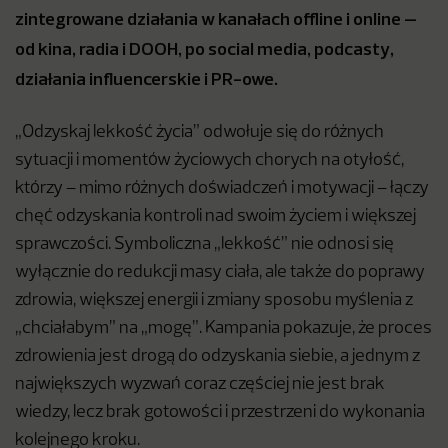
zintegrowane działania w kanałach offline i online –
od kina, radia i DOOH, po social media, podcasty,
działania influencerskie i PR-owe.
„Odzyskaj lekkość życia” odwołuje się do różnych
sytuacji i momentów życiowych chorych na otyłość,
którzy – mimo różnych doświadczeń i motywacji – łączy
chęć odzyskania kontroli nad swoim życiem i większej
sprawczości. Symboliczna „lekkość” nie odnosi się
wyłącznie do redukcji masy ciała, ale także do poprawy
zdrowia, większej energii i zmiany sposobu myślenia z
„chciałabym” na „mogę”. Kampania pokazuje, że proces
zdrowienia jest drogą do odzyskania siebie, a jednym z
największych wyzwań coraz częściej nie jest brak
wiedzy, lecz brak gotowości i przestrzeni do wykonania
kolejnego kroku.