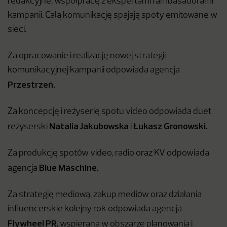
redakcyjne, współpracę z ekspertami i ambasadorami
kampanii. Całą komunikację spajają spoty emitowane w
sieci.
Za opracowanie i realizację nowej strategii
komunikacyjnej kampanii odpowiada agencja
Przestrzeń.
Za koncepcję i reżyserię spotu video odpowiada duet
Natalia Jakubowska
Łukasz Gronowski.
reżyserski
i
Za produkcję spotów video, radio oraz KV odpowiada
Blue Maschine.
agencja
Za strategię mediową, zakup mediów oraz działania
influencerskie kolejny rok odpowiada agencja
Flywheel PR
, wspierana w obszarze planowania i