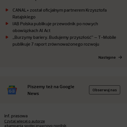
CANAL+ został oficjalnym partnerem Krzysztofa
Ratajskiego
IAB Polska publikuje przewodnik po nowych
obowiązkach AI Act
„Burzymy bariery. Budujemy przyszłość” – T-Mobile
publikuje 7 raport zrównoważonego rozwoju
Następne
Piszemy też na Google
Obserwuj nas
News
inf. prasowa
Czytaj więcej o autorze
#kampania społeczna
#novo nordisk