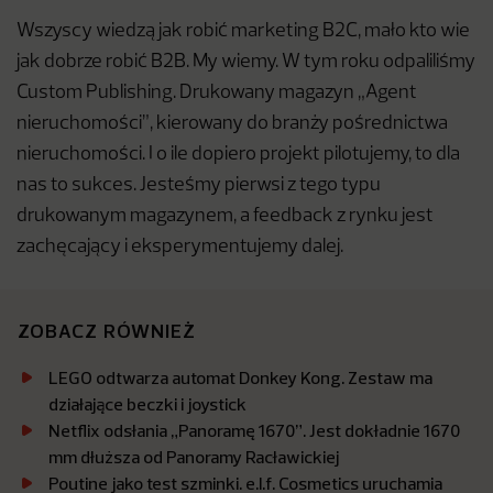
Wszyscy wiedzą jak robić marketing B2C, mało kto wie
jak dobrze robić B2B. My wiemy. W tym roku odpaliliśmy
Custom Publishing. Drukowany magazyn „Agent
nieruchomości”, kierowany do branży pośrednictwa
nieruchomości. I o ile dopiero projekt pilotujemy, to dla
nas to sukces. Jesteśmy pierwsi z tego typu
drukowanym magazynem, a feedback z rynku jest
zachęcający i eksperymentujemy dalej.
ZOBACZ RÓWNIEŻ
LEGO odtwarza automat Donkey Kong. Zestaw ma
działające beczki i joystick
Netflix odsłania „Panoramę 1670”. Jest dokładnie 1670
mm dłuższa od Panoramy Racławickiej
Poutine jako test szminki. e.l.f. Cosmetics uruchamia