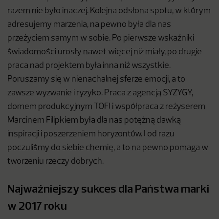
razem nie było inaczej. Kolejna odsłona spotu, w którym
adresujemy marzenia, na pewno była dla nas
przeżyciem samym w sobie. Po pierwsze wskaźniki
świadomości urosły nawet więcej niż miały, po drugie
praca nad projektem była inna niż wszystkie.
Poruszamy się w nienachalnej sferze emocji, a to
zawsze wyzwanie i ryzyko. Praca z agencją SYZYGY,
domem produkcyjnym TOFI i współpraca z reżyserem
Marcinem Filipkiem była dla nas potężną dawką
inspiracji i poszerzeniem horyzontów. I od razu
poczuliśmy do siebie chemię, a to na pewno pomaga w
tworzeniu rzeczy dobrych.
Najważniejszy sukces dla Państwa marki
w 2017 roku