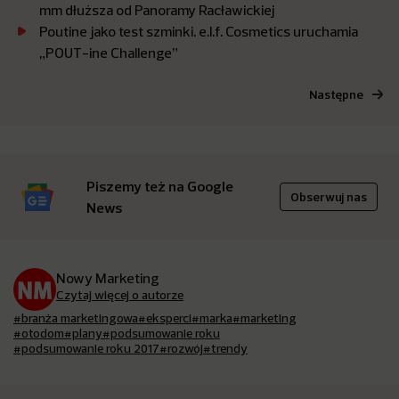
mm dłuższa od Panoramy Racławickiej
Poutine jako test szminki. e.l.f. Cosmetics uruchamia
„POUT-ine Challenge”
Następne
Piszemy też na Google
Obserwuj nas
News
Nowy Marketing
Czytaj więcej o autorze
#branża marketingowa
#eksperci
#marka
#marketing
#otodom
#plany
#podsumowanie roku
#podsumowanie roku 2017
#rozwój
#trendy