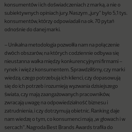
konsumentów i ich doświadczeniach z marką, a nie o
subiektywnych opiniach jury. Naszym „jury” było 5,1 tys.
konsumentów, którzy odpowiadali na ok. 70 pytań
odnośnie do danej marki.
– Unikalna metodologia pozwoliła nam na połączenie
dwóch obszarów, na których codziennie odbywa się
nieustanna walka między konkurencyjnymi firmami –
rynek i więź z konsumentem. Sprawdziliśmy, czy marki
wiedzą, czego potrzebują ich klienci, czy dopasowują
się do ich potrzeb i rozumieją wyzwania dzisiejszego
świata, czy mają zaangażowanych pracowników,
zwracają uwagę na odpowiedzialność biznesu i
zatrudnienia, i czy dotrzymują obietnic. Ranking daje
nam wiedzę o tym, co konsumenci mają „w głowach i w
sercach”. Nagroda Best Brands Awards trafiła do