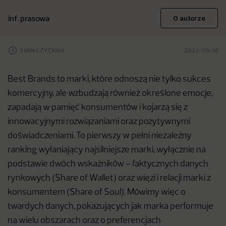
inf. prasowa
O autorze
3 MIN CZYTANIA
2022-09-16
Best Brands to marki, które odnoszą nie tylko sukces
komercyjny, ale wzbudzają również określone emocje,
zapadają w pamięć konsumentów i kojarzą się z
innowacyjnymi rozwiązaniami oraz pozytywnymi
doświadczeniami. To pierwszy w pełni niezależny
ranking wyłaniający najsilniejsze marki, wyłącznie na
podstawie dwóch wskaźników – faktycznych danych
rynkowych (Share of Wallet) oraz więzi i relacji marki z
konsumentem (Share of Soul). Mówimy więc o
twardych danych, pokazujących jak marka performuje
na wielu obszarach oraz o preferencjach