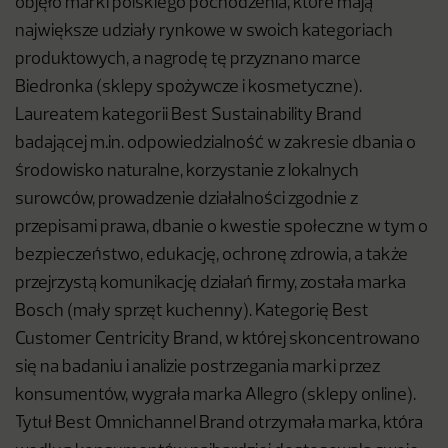
objęło marki polskiego pochodzenia, które mają
największe udziały rynkowe w swoich kategoriach
produktowych, a nagrodę tę przyznano marce
Biedronka (sklepy spożywcze i kosmetyczne).
Laureatem kategorii Best Sustainability Brand
badającej m.in. odpowiedzialność w zakresie dbania o
środowisko naturalne, korzystanie z lokalnych
surowców, prowadzenie działalności zgodnie z
przepisami prawa, dbanie o kwestie społeczne w tym o
bezpieczeństwo, edukację, ochronę zdrowia, a także
przejrzystą komunikację działań firmy, została marka
Bosch (mały sprzęt kuchenny). Kategorię Best
Customer Centricity Brand, w której skoncentrowano
się na badaniu i analizie postrzegania marki przez
konsumentów, wygrała marka Allegro (sklepy online).
Tytuł Best Omnichannel Brand otrzymała marka, która