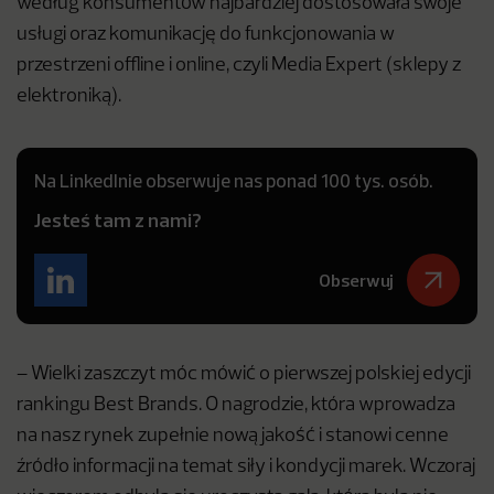
według konsumentów najbardziej dostosowała swoje
usługi oraz komunikację do funkcjonowania w
przestrzeni offline i online, czyli Media Expert (sklepy z
elektroniką).
Na LinkedInie obserwuje nas ponad 100 tys. osób.
Jesteś tam z nami?
Obserwuj
– Wielki zaszczyt móc mówić o pierwszej polskiej edycji
rankingu Best Brands. O nagrodzie, która wprowadza
na nasz rynek zupełnie nową jakość i stanowi cenne
źródło informacji na temat siły i kondycji marek. Wczoraj