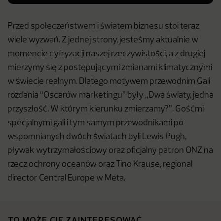
Przed społeczeństwem i światem biznesu stoi teraz
wiele wyzwań. Z jednej strony, jesteśmy aktualnie w
momencie cyfryzacji naszej rzeczywistości, a z drugiej
mierzymy się z postępującymi zmianami klimatycznymi
w świecie realnym. Dlatego motywem przewodnim Gali
rozdania “Oscarów marketingu” były „Dwa światy, jedna
przyszłość. W którym kierunku zmierzamy?”. Gośćmi
specjalnymi gali i tym samym przewodnikami po
wspomnianych dwóch światach byli Lewis Pugh,
pływak wytrzymałościowy oraz oficjalny patron ONZ na
rzecz ochrony oceanów oraz Tino Krause, regional
director Central Europe w Meta.
TO MOŻE CIĘ ZAINTERESOWAĆ