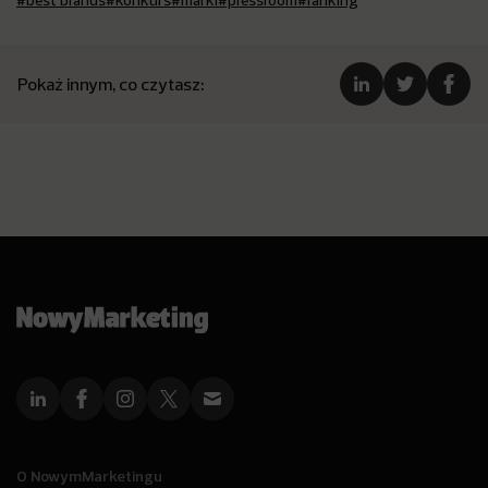
#best brands
#konkurs
#marki
#pressroom
#ranking
Pokaż innym, co czytasz:
O NowymMarketingu