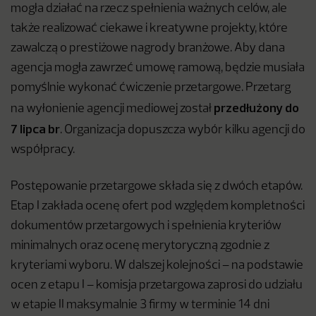
mogła działać na rzecz spełnienia ważnych celów, ale
także realizować ciekawe i kreatywne projekty, które
zawalczą o prestiżowe nagrody branżowe. Aby dana
agencja mogła zawrzeć umowę ramową, będzie musiała
pomyślnie wykonać ćwiczenie przetargowe. Przetarg
przedłużony do
na wyłonienie agencji mediowej został
7 lipca
br
. Organizacja dopuszcza wybór kilku agencji do
współpracy.
Postępowanie przetargowe składa się z dwóch etapów.
Etap I zakłada ocenę ofert pod względem kompletności
dokumentów przetargowych i spełnienia kryteriów
minimalnych oraz ocenę merytoryczną zgodnie z
kryteriami wyboru. W dalszej kolejności – na podstawie
ocen z etapu I – komisja przetargowa zaprosi do udziału
w etapie II maksymalnie 3 firmy w terminie 14 dni