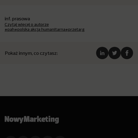
inf. prasowa
Czytaj więcej o autorze
#pah
#polska akcja humanitarna
#przetarg
Pokaż innym, co czytasz: