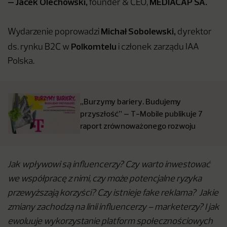
– Jacek Olechowski,
MEDIACAP SA.
founder & CEO,
Michał Sobolewski,
Wydarzenie poprowadzi
dyrektor
Polkomtelu
ds. rynku B2C w
i członek zarządu IAA
Polska.
„Burzymy bariery. Budujemy
przyszłość” – T-Mobile publikuje 7
raport zrównoważonego rozwoju
Jak wpływowi są influencerzy? Czy warto inwestować
we współpracę z nimi, czy może potencjalne ryzyka
przewyższają korzyści? Czy istnieje fake reklama? Jakie
zmiany zachodzą na linii influencerzy – marketerzy? I jak
ewoluuje wykorzystanie platform społecznościowych