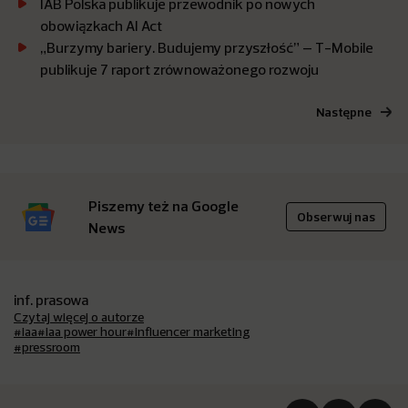
IAB Polska publikuje przewodnik po nowych
obowiązkach AI Act
„Burzymy bariery. Budujemy przyszłość” – T-Mobile
publikuje 7 raport zrównoważonego rozwoju
Następne
Piszemy też na Google
Obserwuj nas
News
inf. prasowa
Czytaj więcej o autorze
#iaa
#iaa power hour
#influencer marketing
#pressroom