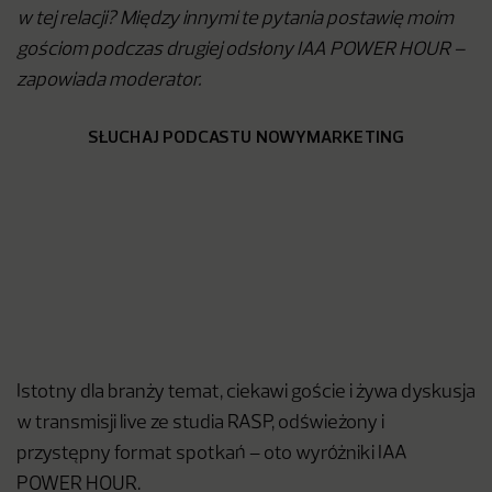
w tej relacji? Między innymi te pytania postawię moim
gościom podczas drugiej odsłony IAA POWER HOUR –
zapowiada moderator.
SŁUCHAJ PODCASTU NOWYMARKETING
Istotny dla branży temat, ciekawi goście i żywa dyskusja
w transmisji live ze studia RASP, odświeżony i
przystępny format spotkań – oto wyróżniki IAA
POWER HOUR.