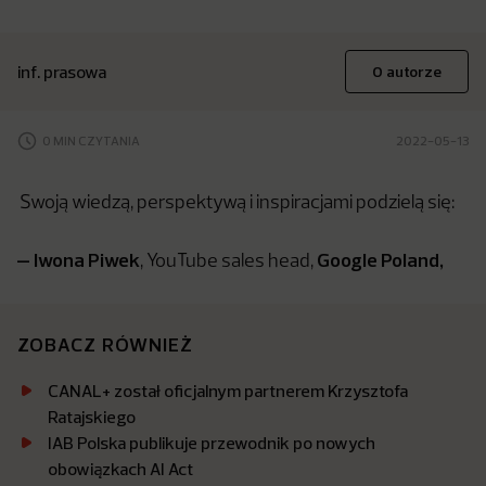
inf. prasowa
O autorze
0 MIN CZYTANIA
2022-05-13
Swoją wiedzą, perspektywą i inspiracjami podzielą się:
– Iwona Piwek
Google
Poland,
, YouTube sales head,
ZOBACZ RÓWNIEŻ
CANAL+ został oficjalnym partnerem Krzysztofa
Ratajskiego
IAB Polska publikuje przewodnik po nowych
obowiązkach AI Act