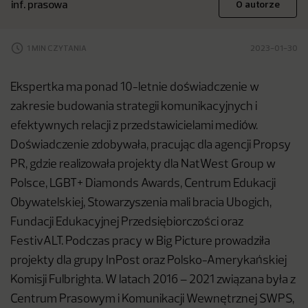
inf. prasowa
O autorze
1 MIN CZYTANIA
2023-01-30
Ekspertka ma ponad 10-letnie doświadczenie w
zakresie budowania strategii komunikacyjnych i
efektywnych relacji z przedstawicielami mediów.
Doświadczenie zdobywała, pracując dla agencji Propsy
PR, gdzie realizowała projekty dla NatWest Group w
Polsce, LGBT+ Diamonds Awards, Centrum Edukacji
Obywatelskiej, Stowarzyszenia mali bracia Ubogich,
Fundacji Edukacyjnej Przedsiębiorczości oraz
FestivALT. Podczas pracy w Big Picture prowadziła
projekty dla grupy InPost oraz Polsko-Amerykańskiej
Komisji Fulbrighta. W latach 2016 – 2021 związana była z
Centrum Prasowym i Komunikacji Wewnętrznej SWPS,