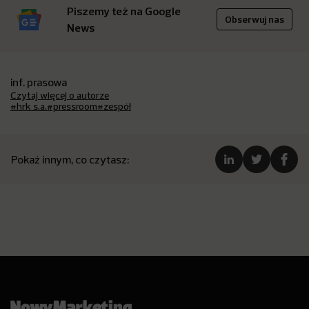
Piszemy też na Google
Obserwuj nas
News
inf. prasowa
Czytaj więcej o autorze
#hrk s.a.
#pressroom
#zespół
Pokaż innym, co czytasz: