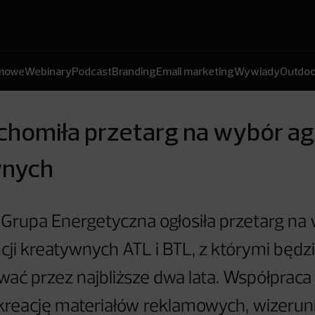
amowe
Webinary
Podcast
Branding
Email marketing
Wywiady
Outdoo
chomiła przetarg na wybór ag
wnych
Grupa Energetyczna ogłosiła przetarg na
ji kreatywnych ATL i BTL, z którymi będz
ać przez najbliższe dwa lata. Współpraca
 kreację materiałów reklamowych, wizeru