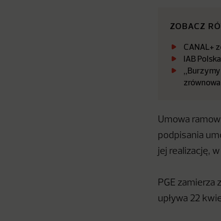
ZOBACZ R
CANAL+ zo
IAB Polsk
„Burzymy 
zrównowa
Umowa ramowa 
podpisania um
jej realizację,
PGE zamierza z
upływa 22 kwiet