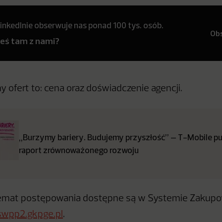
inkedInie obserwuje nas ponad 100 tys. osób.
Ob
teś tam z nami?
y ofert to: cena oraz doświadczenie agencji.
„Burzymy bariery. Budujemy przyszłość” – T-Mobile pub
raport zrównoważonego rozwoju
temat postępowania dostępne są w Systemie Zaku
swpp2.gkpge.pl
.