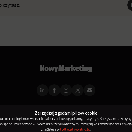
o czytasz:
mMarketingu
Reklama
Kontakt
Polityka Prywatności
Kanał RSS
Mapa ar
Zarządzaj zgodami plików cookie
h technologii m.in. w celach: świadczenia usług, reklamy, statystyk. Korzystanie z witryny
 będą one umieszczane w Twoim urządzeniu końcowym. Pamiętaj, że zawsze możesz zmienić
© 2012-2025
NowyMarketing jest marką 143Media Sp. z o.o.
znajdziesz w
Polityce Prywatności
.