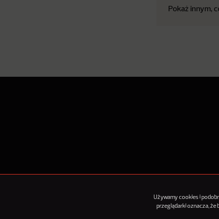
Pokaż innym, c
O Nowy
Używamy cookies i podobnyc
przeglądarki oznacza, że