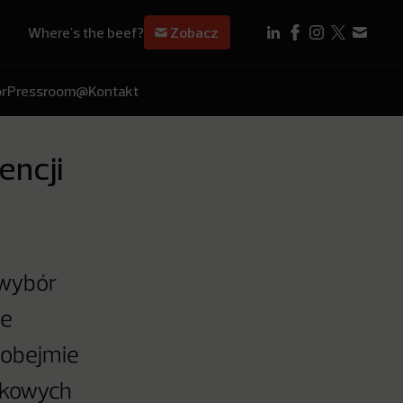
Where's the beef?
Zobacz
r
Pressroom
@Kontakt
encji
 wybór
ie
 obejmie
nkowych