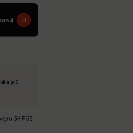
serwuj
likuje 7
powym GK PGE