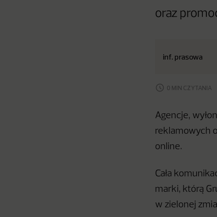
oraz promo
inf. prasowa
0 MIN CZYTANIA
Agencje, wyłon
reklamowych or
online.
Cała komunikac
marki, którą G
w zielonej zmia