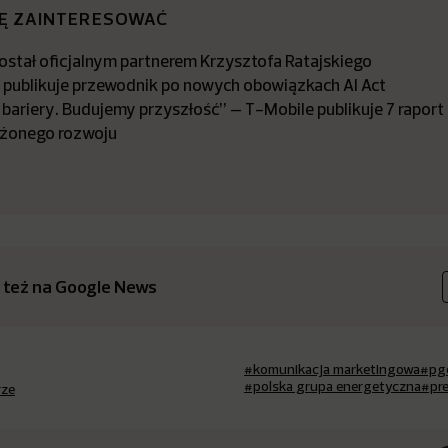
IĘ ZAINTERESOWAĆ
stał oficjalnym partnerem Krzysztofa Ratajskiego
a publikuje przewodnik po nowych obowiązkach AI Act
bariery. Budujemy przyszłość” – T-Mobile publikuje 7 raport
żonego rozwoju
 też na Google News
#komunikacja marketingowa
#pg
#polska grupa energetyczna
#pr
rze