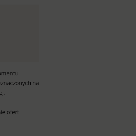
momentu
eznaczonych na
j.
ie ofert