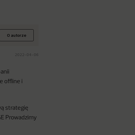
O autorze
2022-04-06
anii
offline i
ą strategię
„PGE Prowadzimy