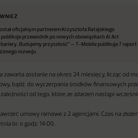
ÓWNIEŻ
stał oficjalnym partnerem Krzysztofa Ratajskiego
a publikuje przewodnik po nowych obowiązkach AI Act
bariery. Budujemy przyszłość” – T-Mobile publikuje 7 raport
żonego rozwoju
zawarta zostanie na okres 24 miesięcy, licząc od 
owy, bądź do wyczerpania środków finansowych prz
 w zależności od tego, które ze zdarzeń nastąpi wcześnie
awrzeć umowy ramowe z 2 agencjami. Czas na złożen
nia br. o godz. 14:00.