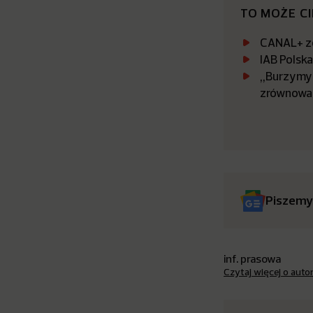
TO MOŻE C
CANAL+ zo
IAB Polsk
„Burzymy 
zrównowa
Piszemy
inf. prasowa
Czytaj więcej o auto