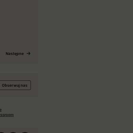
Następne
Obserwuj nas
e
essroom