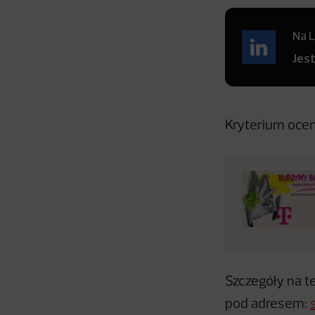
Na L
Jes
Kryterium ocen
Szczegóły na 
pod adresem: