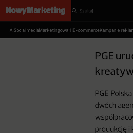
AI
Social media
Marketingowa 11
E-commerce
Kampanie rekl
PGE uru
kreaty
PGE Polska 
dwóch agenc
współpracow
produkcję i