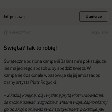
inf. prasowa
O autorze
1 MIN CZYTANIA
2022-12-07
Święta? Tak to robię!
Świąteczna odsłona kampanii Ballantine’s pokazuje, że
nie ma jednego sposobu, by spędzić święta. W
kampanię doskonale wpasowuje się jej ambasador,
znany artysta Piotr Rogucki.
–
Z każdą kolejną rolą i wydaną płytą Piotr udowadnia,
że można działać w zgodzie z własną wizją. Zaprosiliśmy
go do akcji, ponieważ swoim przykładem pokazuje, jak