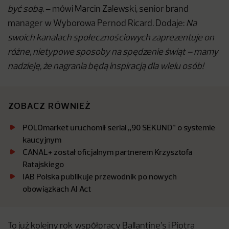
być sobą.
– mówi Marcin Zalewski, senior brand
manager w Wyborowa Pernod Ricard. Dodaje:
Na
swoich kanałach społecznościowych zaprezentuje on
różne, nietypowe sposoby na spędzenie świąt – mamy
nadzieję, że nagrania będą inspiracją dla wielu osób!
ZOBACZ RÓWNIEŻ
POLOmarket uruchomił serial „90 SEKUND” o systemie
kaucyjnym
CANAL+ został oficjalnym partnerem Krzysztofa
Ratajskiego
IAB Polska publikuje przewodnik po nowych
obowiązkach AI Act
To już kolejny rok współpracy Ballantine’s i Piotra