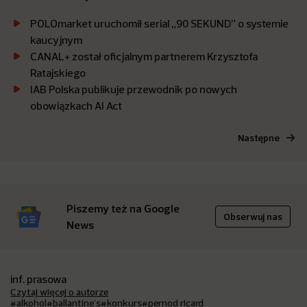
POLOmarket uruchomił serial „90 SEKUND” o systemie
kaucyjnym
CANAL+ został oficjalnym partnerem Krzysztofa
Ratajskiego
IAB Polska publikuje przewodnik po nowych
obowiązkach AI Act
Następne
Piszemy też na Google
Obserwuj nas
News
inf. prasowa
Czytaj więcej o autorze
#alkohol
#ballantine's
#konkurs
#pernod ricard