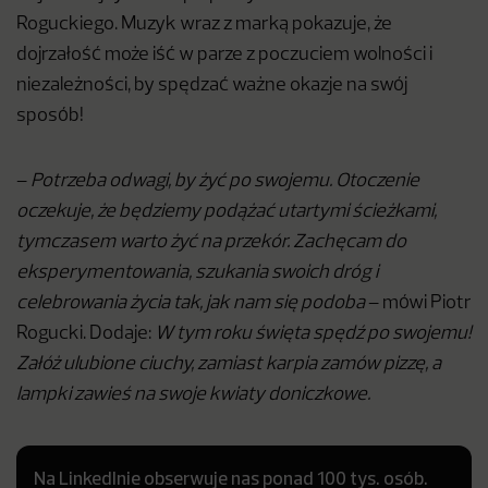
Roguckiego. Muzyk wraz z marką pokazuje, że
dojrzałość może iść w parze z poczuciem wolności i
niezależności, by spędzać ważne okazje na swój
sposób!
–
Potrzeba odwagi, by żyć po swojemu. Otoczenie
oczekuje, że będziemy podążać utartymi ścieżkami,
tymczasem warto żyć na przekór. Zachęcam do
eksperymentowania, szukania swoich dróg i
celebrowania życia tak, jak nam się podoba
– mówi Piotr
Rogucki. Dodaje:
W tym roku święta spędź po swojemu!
Załóż ulubione ciuchy, zamiast karpia zamów pizzę, a
lampki zawieś na swoje kwiaty doniczkowe.
Na LinkedInie obserwuje nas ponad 100 tys. osób.