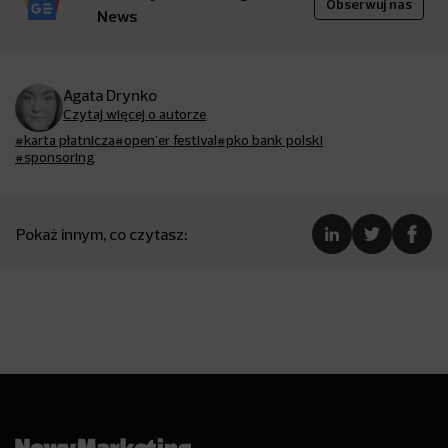
Obserwuj nas
News
Agata Drynko
Czytaj więcej o autorze
#karta płatnicza
#open'er festival
#pko bank polski
#sponsoring
Pokaż innym, co czytasz: