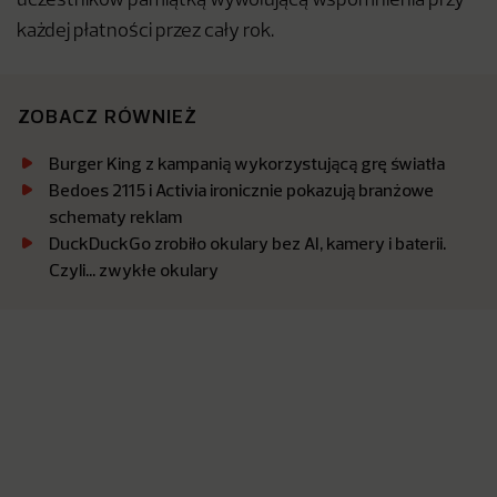
uczestników pamiątką wywołującą wspomnienia przy
każdej płatności przez cały rok.
ZOBACZ RÓWNIEŻ
Burger King z kampanią wykorzystującą grę światła
Bedoes 2115 i Activia ironicznie pokazują branżowe
schematy reklam
DuckDuckGo zrobiło okulary bez AI, kamery i baterii.
Czyli… zwykłe okulary