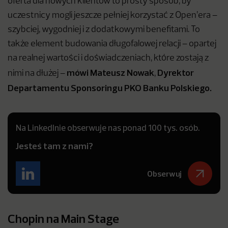
oferta dla nowych klientów to prosty sposób, by
uczestnicy mogli jeszcze pełniej korzystać z Open’era –
szybciej, wygodniej i z dodatkowymi benefitami. To
także element budowania długofalowej relacji – opartej
na realnej wartości i doświadczeniach, które zostają z
mówi
Mateusz Nowak
Dyrektor
nimi na dłużej –
,
Departamentu Sponsoringu PKO Banku Polskiego.
Na LinkedInie obserwuje nas ponad 100 tys. osób.
Jesteś tam z nami?
Obserwuj
Chopin na Main Stage