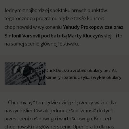
Jednym z najbardziej spektakularnych punktów
tegorocznego programu będzie także koncert
Yehudy Prokopowicza oraz
chopinowski w wykonaniu
Sinfonii Varsovii pod batutą Marty Kluczyńskiej
– i to
na samej scenie głównej festiwalu.
DuckDuckGo zrobiło okulary bez AI,
kamery i baterii. Czyli… zwykłe okulary
– Chcemy być tam, gdzie dzieją się rzeczy ważne dla
naszych klientów, ale jednocześnie wnosić do tych
przestrzeni coś nowego i wartościowego. Koncert
chopinowski na głównej scenie Open’era to dla nas