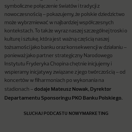
symboliczne połączenie światów i tradycji z
nowoczesnością – pokazujemy, że polskie dziedzictwo
może wybrzmiewać w najbardziej współczesnych
kontekstach. To także wyraz naszej szczególnej troski o
kulturę i sztukę, która jest ważną częścią naszej
tożsamości jako banku oraz konsekwencji w działaniu –
ponieważ jako partner strategiczny Narodowego
Instytutu Fryderyka Chopina chętnie inicjujemy i
wspieramy inicjatywy związane z jego twórczością – od
koncertów w filharmoniach po wykonania na
dodaje
Mateusz Nowak, Dyrektor
stadionach –
Departamentu Sponsoringu PKO Banku Polskiego.
SŁUCHAJ PODCASTU NOWYMARKETING