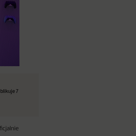
likuje 7
icjalnie