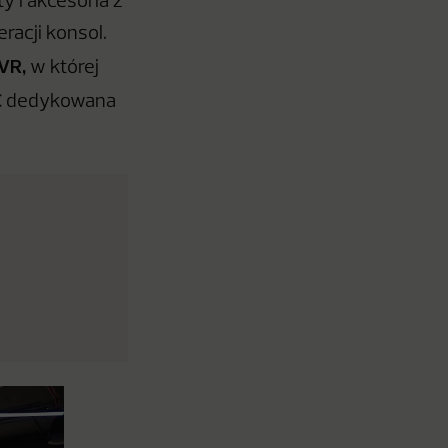
 i akcesoria z
racji konsol.
VR,
w której
C
dedykowana