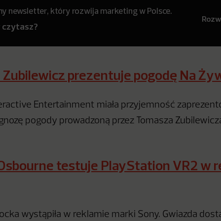
 newsletter, który rozwija marketing w Polsce.
Rozwi
y czytasz?
 Zubilewicz prezentuje pogodę Na Ży
eractive Entertainment miała przyjemność zaprezen
gnozę pogody prowadzoną przez Tomasza Zubilewicz
sbourne testuje PlayStation VR2 w r
ocka wystąpiła w reklamie marki Sony. Gwiazda dost