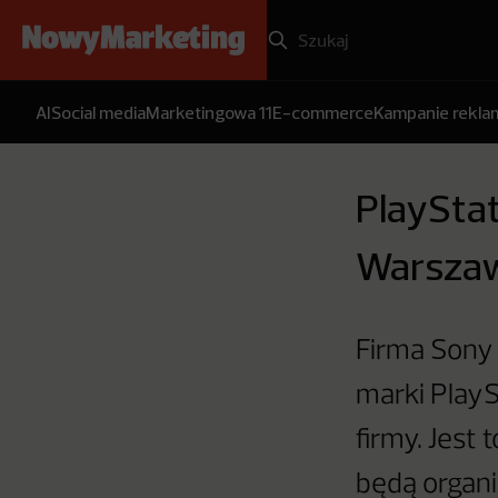
AI
Social media
Marketingowa 11
E-commerce
Kampanie rekl
PlayStat
Warszaw
Firma Sony 
marki PlayS
firmy. Jest 
będą organi