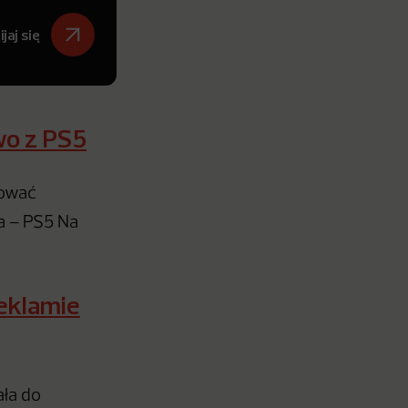
jaj się
wo z PS5
tować
a – PS5 Na
eklamie
ała do