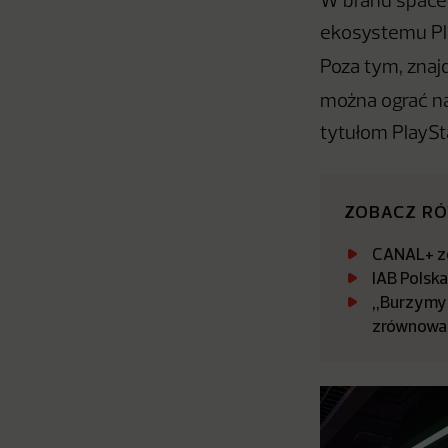
W brand space 
ekosystemu Pla
Poza tym, znaj
można ograć na
tytułom PlaySt
ZOBACZ R
CANAL+ zo
IAB Polsk
„Burzymy 
zrównowa