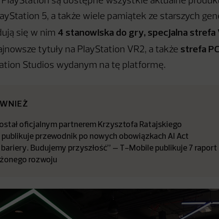
PlayStation są dostępne wszystkie aktualne produkty
yStation 5, a także wiele pamiątek ze starszych gene
4 stanowiska do gry, specjalna strefa 
dują się w nim
strefa P
jnowsze tytuły na PlayStation VR2, a także
ation Studios wydanym na tę platformę.
ÓWNIEŻ
stał oficjalnym partnerem Krzysztofa Ratajskiego
a publikuje przewodnik po nowych obowiązkach AI Act
bariery. Budujemy przyszłość” – T-Mobile publikuje 7 raport
żonego rozwoju