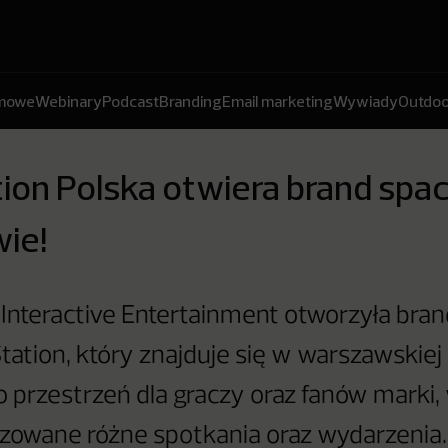
amowe
Webinary
Podcast
Branding
Email marketing
Wywiady
Outdoo
ion Polska otwiera brand spa
ie!
Interactive Entertainment otworzyła bra
tation, który znajduje się w warszawskiej 
to przestrzeń dla graczy oraz fanów marki,
zowane różne spotkania oraz wydarzenia.