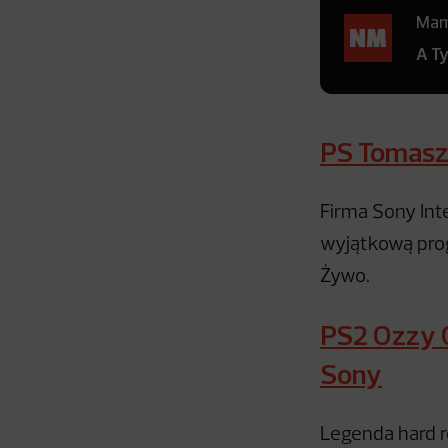
Mamy
A T
PS Tomasz
Firma Sony Int
wyjątkową pro
Żywo.
PS2 Ozzy O
Sony
Legenda hard r