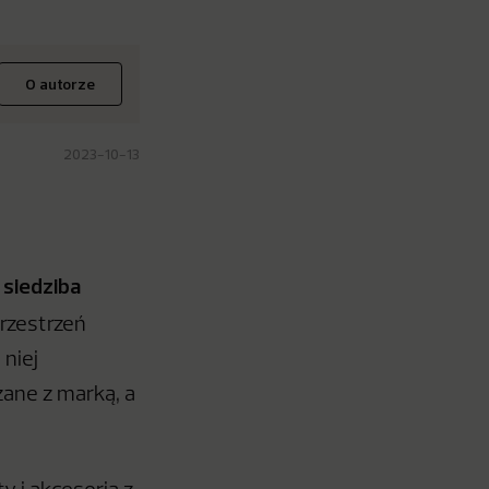
O autorze
2023-10-13
 siedziba
przestrzeń
 niej
zane z marką, a