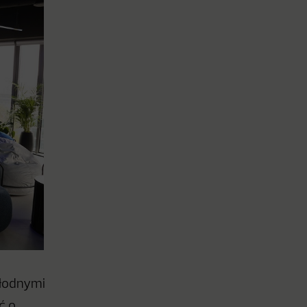
hłodnymi
ć o