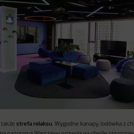
strefa relaksu
 także
. Wygodne kanapy, lodówka z c
ękna panorama Warszawy pozwolą na chwilę zapomnie