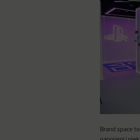
Brand space to
napojami i pi