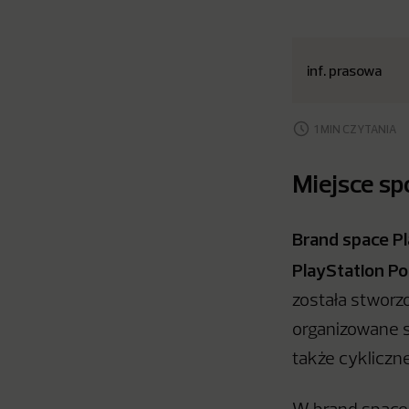
inf. prasowa
1 MIN CZYTANIA
Miejsce sp
Brand space Pl
PlayStation Po
została stworzo
organizowane s
także cykliczne