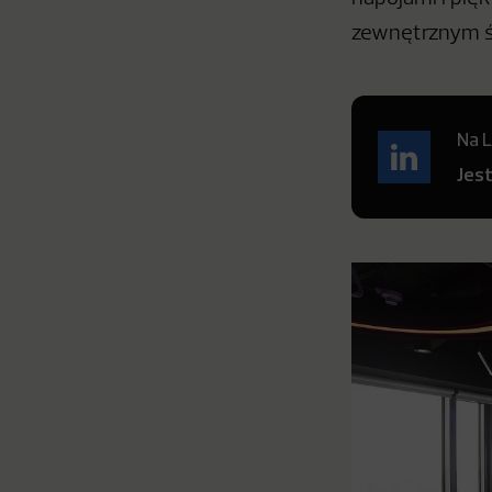
zewnętrznym św
Na L
Jes