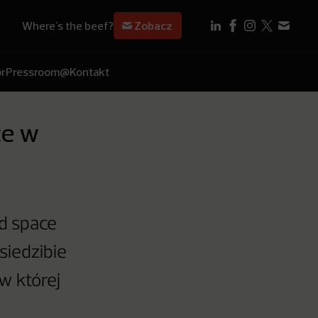
Where's the beef?
Zobacz
r
Pressroom
@Kontakt
ce w
nd space
siedzibie
 w której