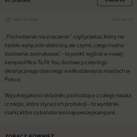
inf. prasowa
O autorze
1 MIN CZYTANIA
2022-09-13
„Pochodzenie ma znaczenie”, czyli przekaz, który nie
będzie wyłącznie obietnicą, ale czymś, czego można
dosłownie zasmakować – to punkt wyjścia w nowej
kampanii Nice To Fit You, dostawcy cateringu
dietetycznego obecnego w kilkudziesięciu miastach w
Polsce.
Wysokiej jakości składniki, pochodzące z całego świata
i z miejsc, które słyną z ich produkcji – to wyróżniki
marki, które są bohaterami najnowszej kampanii.
ZOBACZ RÓWNIEŻ