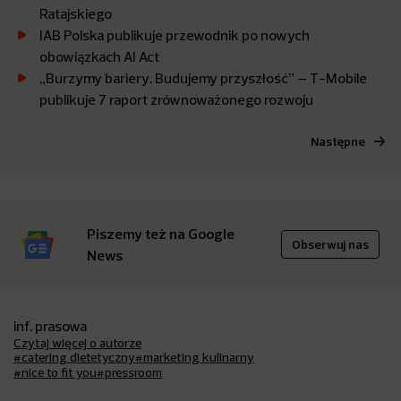
Ratajskiego
IAB Polska publikuje przewodnik po nowych
obowiązkach AI Act
„Burzymy bariery. Budujemy przyszłość” – T-Mobile
publikuje 7 raport zrównoważonego rozwoju
Następne
Piszemy też na Google
Obserwuj nas
News
inf. prasowa
Czytaj więcej o autorze
#catering dietetyczny
#marketing kulinarny
#nice to fit you
#pressroom