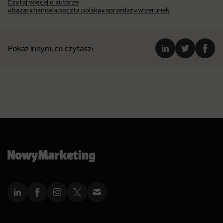
Czytaj więcej o autorze
#bazar
#handel
#poczta polska
#sprzedaż
#wizerunek
Pokaż innym, co czytasz: