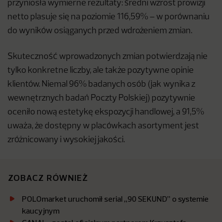
przyniosła wymierne rezultaty: średni wzrost prowizji
netto plasuje się na poziomie 116,59% – w porównaniu
do wyników osiąganych przed wdrożeniem zmian.
Skuteczność wprowadzonych zmian potwierdzają nie
tylko konkretne liczby, ale także pozytywne opinie
klientów. Niemal 96% badanych osób (jak wynika z
wewnętrznych badań Poczty Polskiej) pozytywnie
oceniło nową estetykę ekspozycji handlowej, a 91,5%
uważa, że dostępny w placówkach asortyment jest
zróżnicowany i wysokiej jakości.
ZOBACZ RÓWNIEŻ
POLOmarket uruchomił serial „90 SEKUND” o systemie
kaucyjnym