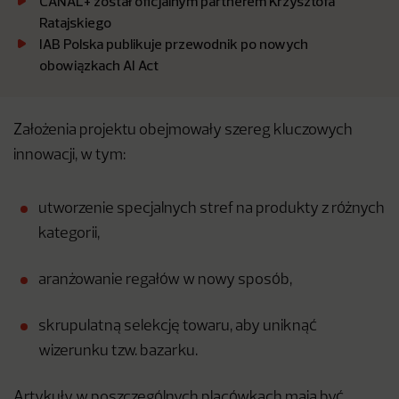
CANAL+ został oficjalnym partnerem Krzysztofa
Ratajskiego
IAB Polska publikuje przewodnik po nowych
obowiązkach AI Act
Założenia projektu obejmowały szereg kluczowych
innowacji, w tym:
utworzenie specjalnych stref na produkty z różnych
kategorii,
aranżowanie regałów w nowy sposób,
skrupulatną selekcję towaru, aby uniknąć
wizerunku tzw. bazarku.
Artykuły w poszczególnych placówkach mają być