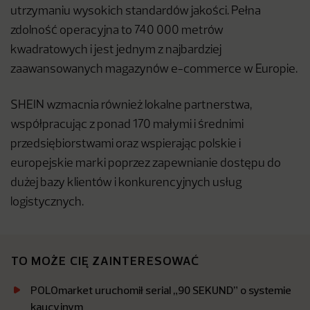
utrzymaniu wysokich standardów jakości. Pełna
zdolność operacyjna to 740 000 metrów
kwadratowych i jest jednym z najbardziej
zaawansowanych magazynów e-commerce w Europie.
SHEIN wzmacnia również lokalne partnerstwa,
współpracując z ponad 170 małymi i średnimi
przedsiębiorstwami oraz wspierając polskie i
europejskie marki poprzez zapewnianie dostępu do
dużej bazy klientów i konkurencyjnych usług
logistycznych.
TO MOŻE CIĘ ZAINTERESOWAĆ
POLOmarket uruchomił serial „90 SEKUND” o systemie
kaucyjnym