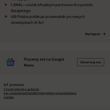
CANAL+ został oficjalnym partnerem Krzysztofa
Ratajskiego
IAB Polska publikuje przewodnik po nowych
obowiązkach AI Act
Następne
Piszemy też na Google
Obserwuj nas
News
inf. prasowa
Czytaj więcej o autorze
#e-commerce
#handel internetowy
#marketplace
#shein