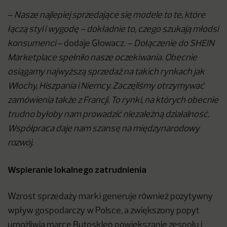
–
Nasze najlepiej sprzedające się modele to te, które
łączą styl i wygodę – dokładnie to, czego szukają młodsi
konsumenci
– dodaje Głowacz. –
Dołączenie do SHEIN
Marketplace spełniło nasze oczekiwania. Obecnie
osiągamy najwyższą sprzedaż na takich rynkach jak
Włochy, Hiszpania i Niemcy. Zaczęliśmy otrzymywać
zamówienia także z Francji. To rynki, na których obecnie
trudno byłoby nam prowadzić niezależną działalność.
Współpraca daje nam szansę na międzynarodowy
rozwój.
Wspieranie lokalnego zatrudnienia
Wzrost sprzedaży marki generuje również pozytywny
wpływ gospodarczy w Polsce, a zwiększony popyt
umożliwia marce Butosklep powiększanie zespołu i