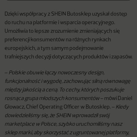
Dzięki współpracy z SHEIN Butosklep uzyskał dostęp
do ruchu na platformie i wsparcia operacyjnego.
Umożliwia to lepsze zrozumienie zmieniających się
preferencji konsumentów na różnych rynkach
europejskich, a tym samym podejmowanie
trafniejszych decyzji dotyczących produktów i zapasów.
–
Polskie obuwie łączy nowoczesny design,
funkcjonalność i wygodę, zachowując silną równowagę
między jakością a ceną. To cechy, których poszukuje
rosnąca grupa młodszych konsumentów
– mówi Daniel
Głowacz, Chief Operating Officer w Butosklep. –
Kiedy
dowiedzieliśmy się, że SHEIN wprowadził swój
marketplace w Polsce, szybko uruchomiliśmy nasz
sklep marki, aby skorzystać z ugruntowanej platformy,