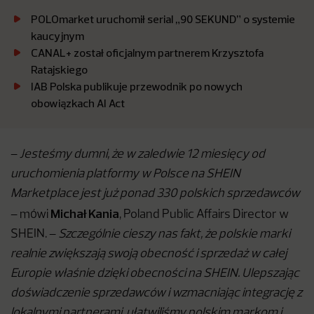
POLOmarket uruchomił serial „90 SEKUND” o systemie
kaucyjnym
CANAL+ został oficjalnym partnerem Krzysztofa
Ratajskiego
IAB Polska publikuje przewodnik po nowych
obowiązkach AI Act
–
Jesteśmy dumni, że w zaledwie 12 miesięcy od
uruchomienia platformy w Polsce na SHEIN
Marketplace jest już ponad 330 polskich sprzedawców
Michał Kania
– mówi
, Poland Public Affairs Director w
SHEIN. –
Szczególnie cieszy nas fakt, że polskie marki
realnie zwiększają swoją obecność i sprzedaż w całej
Europie właśnie dzięki obecności na SHEIN. Ulepszając
doświadczenie sprzedawców i wzmacniając integrację z
lokalnymi partnerami, ułatwiliśmy polskim markom i