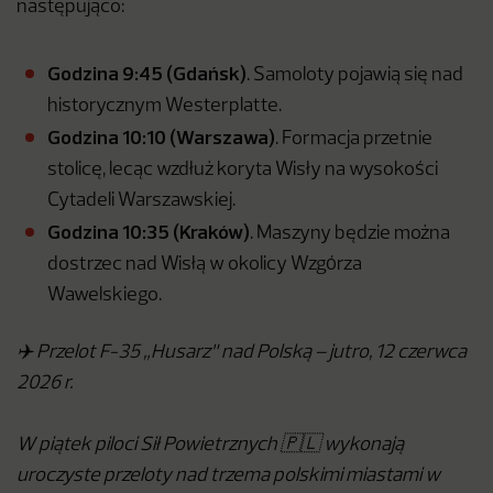
następująco:
Godzina 9:45 (Gdańsk)
. Samoloty pojawią się nad
historycznym Westerplatte.
Godzina 10:10 (Warszawa)
. Formacja przetnie
stolicę, lecąc wzdłuż koryta Wisły na wysokości
Cytadeli Warszawskiej.
Godzina 10:35 (Kraków)
. Maszyny będzie można
dostrzec nad Wisłą w okolicy Wzgórza
Wawelskiego.
✈️ Przelot F-35 „Husarz" nad Polską – jutro, 12 czerwca
2026 r.
W piątek piloci Sił Powietrznych 🇵🇱 wykonają
uroczyste przeloty nad trzema polskimi miastami w