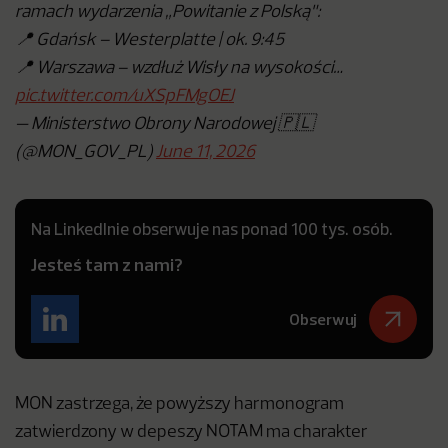
ramach wydarzenia „Powitanie z Polską":
📍 Gdańsk – Westerplatte | ok. 9:45
📍 Warszawa – wzdłuż Wisły na wysokości…
pic.twitter.com/uXSpFMgOEJ
— Ministerstwo Obrony Narodowej 🇵🇱
(@MON_GOV_PL)
June 11, 2026
Na LinkedInie obserwuje nas ponad 100 tys. osób.
Jesteś tam z nami?
Obserwuj
MON zastrzega, że powyższy harmonogram
zatwierdzony w depeszy NOTAM ma charakter