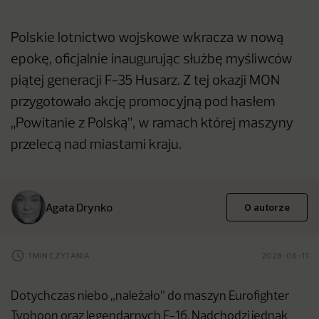
Polskie lotnictwo wojskowe wkracza w nową
epokę, oficjalnie inaugurując służbę myśliwców
piątej generacji F-35 Husarz. Z tej okazji MON
przygotowało akcję promocyjną pod hasłem
„Powitanie z Polską”, w ramach której maszyny
przelecą nad miastami kraju.
Agata Drynko
O autorze
1 MIN CZYTANIA
2026-06-11
Dotychczas niebo „należało” do maszyn Eurofighter
Typhoon oraz legendarnych F-16. Nadchodzi jednak