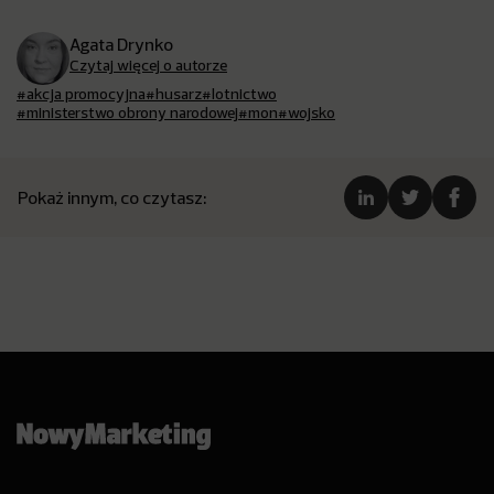
Agata Drynko
Czytaj więcej o autorze
#akcja promocyjna
#husarz
#lotnictwo
#ministerstwo obrony narodowej
#mon
#wojsko
Pokaż innym, co czytasz: