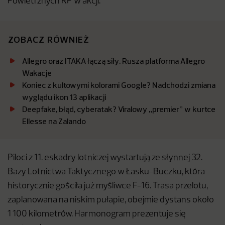
Powietrznych RP w akcji.
ZOBACZ RÓWNIEŻ
Allegro oraz ITAKA łączą siły. Rusza platforma Allegro
Wakacje
Koniec z kultowymi kolorami Google? Nadchodzi zmiana
wyglądu ikon 13 aplikacji
Deepfake, błąd, cyberatak? Viralowy „premier” w kurtce
Ellesse na Zalando
Piloci z 11. eskadry lotniczej wystartują ze słynnej 32.
Bazy Lotnictwa Taktycznego w Łasku-Buczku, która
historycznie gościła już myśliwce F-16. Trasa przelotu,
zaplanowana na niskim pułapie, obejmie dystans około
1 100 kilometrów. Harmonogram prezentuje się