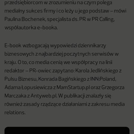
przedsiębiorcom w zrozumieniu na czym polega
medialny sukces firmy i co leży u jego podstaw – mówi
Paulina Bochenek, specjalista ds. PR w PR Calling,
współautorka e-booka.
E-book wzbogacają wypowiedzi dziennikarzy
biznesowych z najbardziej poczytnych serwisów w
kraju. O to, co media cenią we współpracy na linii
redaktor – PR-owiec zapytano: Karola Jedlińskiego z
Pulsu Biznesu, Konrada Bagińskiego z INN:Poland,
Adama Łopusiewicza z MamStartup.pl oraz Grzegorza
Marczaka z Antyweb.pl. W publikacji znalazły się
również zasady rządzące działaniami z zakresu media
relations.