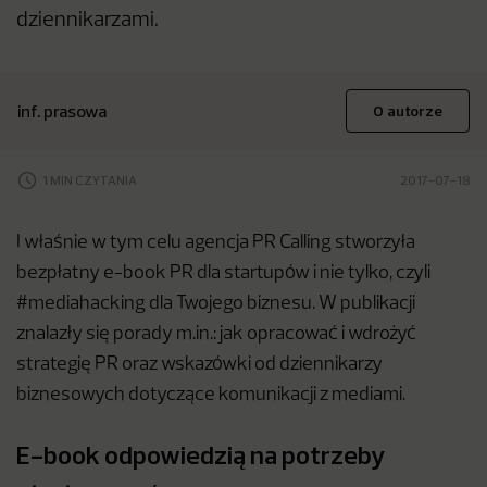
dziennikarzami.
inf. prasowa
O autorze
1 MIN CZYTANIA
2017-07-18
I właśnie w tym celu agencja PR Calling stworzyła
bezpłatny e-book PR dla startupów i nie tylko, czyli
#mediahacking dla Twojego biznesu. W publikacji
znalazły się porady m.in.: jak opracować i wdrożyć
strategię PR oraz wskazówki od dziennikarzy
biznesowych dotyczące komunikacji z mediami.
E-book odpowiedzią na potrzeby