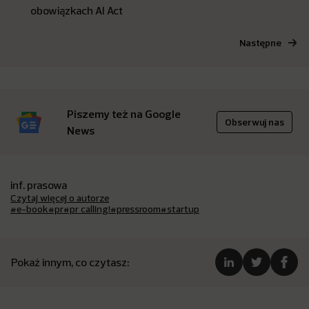
obowiązkach AI Act
Następne
Piszemy też na Google
Obserwuj nas
News
inf. prasowa
Czytaj więcej o autorze
#e-book
#pr
#pr calling!
#pressroom
#startup
Pokaż innym, co czytasz: