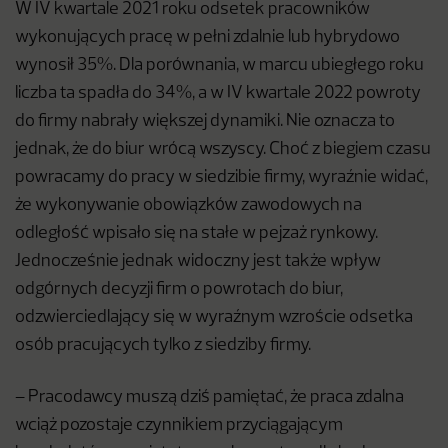
W IV kwartale 2021 roku odsetek pracowników
wykonujących pracę w pełni zdalnie lub hybrydowo
wynosił 35%. Dla porównania, w marcu ubiegłego roku
liczba ta spadła do 34%, a w IV kwartale 2022 powroty
do firmy nabrały większej dynamiki. Nie oznacza to
jednak, że do biur wrócą wszyscy. Choć z biegiem czasu
powracamy do pracy w siedzibie firmy, wyraźnie widać,
że wykonywanie obowiązków zawodowych na
odległość wpisało się na stałe w pejzaż rynkowy.
Jednocześnie jednak widoczny jest także wpływ
odgórnych decyzji firm o powrotach do biur,
odzwierciedlający się w wyraźnym wzroście odsetka
osób pracujących tylko z siedziby firmy.
– Pracodawcy muszą dziś pamiętać, że praca zdalna
wciąż pozostaje czynnikiem przyciągającym