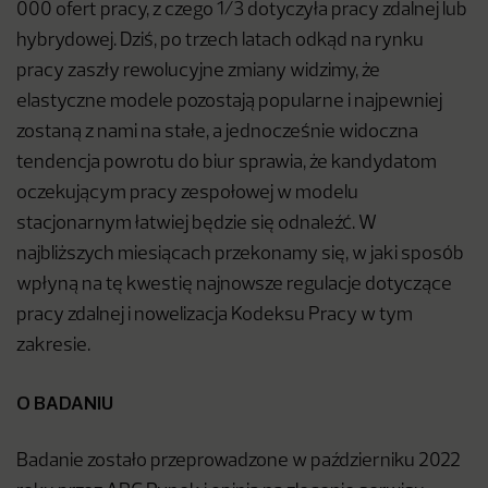
000 ofert pracy, z czego 1/3 dotyczyła pracy zdalnej lub
hybrydowej. Dziś, po trzech latach odkąd na rynku
pracy zaszły rewolucyjne zmiany widzimy, że
elastyczne modele pozostają popularne i najpewniej
zostaną z nami na stałe, a jednocześnie widoczna
tendencja powrotu do biur sprawia, że kandydatom
oczekującym pracy zespołowej w modelu
stacjonarnym łatwiej będzie się odnaleźć. W
najbliższych miesiącach przekonamy się, w jaki sposób
wpłyną na tę kwestię najnowsze regulacje dotyczące
pracy zdalnej i nowelizacja Kodeksu Pracy w tym
zakresie.
O BADANIU
Badanie zostało przeprowadzone w październiku 2022