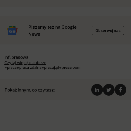
Piszemy też na Google
Obserwuj nas
News
inf. prasowa
Czytaj więcej o autorze
#praca
#praca zdalna
#pracuj.pl
#pressroom
Pokaż innym, co czytasz: