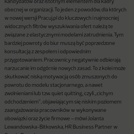
kandydatów oraz istotnym elementem dla kadry
obecnej w organizacji. To jeden z powodów, dla których
w nowej wersji Pracuj.pl do kluczowych i najmocniej
widocznych filtrów wyszukiwania ofert należą te
związane z elastycznymi modelami zatrudnienia. Tym
bardziej powroty do biur muszą być poprzedzone
konsultacją z zespołem i odpowiednim
przygotowaniem. Pracownicy negatywnie odbierają
narzucanie im odgórnie nowych zasad. To z kolei może
skutkować niską motywacją osób zmuszonych do
powrotu do modelu stacjonarnego, a nawet
zwolnieniami lub tzw. quiet quitting, czyli „cichym
odchodzeniem”, objawiającym się niskim poziomem
zaangażowania pracowników w wykonywane
obowiązki oraz życie firmowe – mówi Jolanta
Lewandowska-Bitkowska, HR Business Partner w