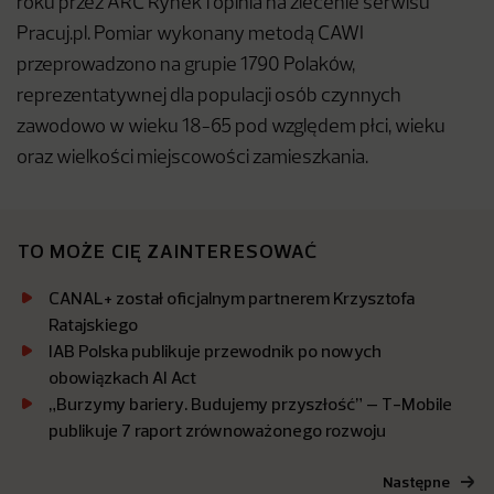
roku przez ARC Rynek i opinia na zlecenie serwisu
Pracuj.pl. Pomiar wykonany metodą CAWI
przeprowadzono na grupie 1790 Polaków,
reprezentatywnej dla populacji osób czynnych
zawodowo w wieku 18-65 pod względem płci, wieku
oraz wielkości miejscowości zamieszkania.
TO MOŻE CIĘ ZAINTERESOWAĆ
CANAL+ został oficjalnym partnerem Krzysztofa
Ratajskiego
IAB Polska publikuje przewodnik po nowych
obowiązkach AI Act
„Burzymy bariery. Budujemy przyszłość” – T-Mobile
publikuje 7 raport zrównoważonego rozwoju
Następne