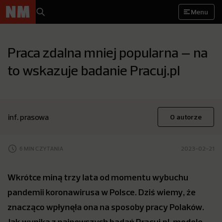
Menu
Praca zdalna mniej popularna – na
to wskazuje badanie Pracuj.pl
inf. prasowa
O autorze
6 MIN CZYTANIA
2023-02-21
Wkrótce miną trzy lata od momentu wybuchu
pandemii koronawirusa w Polsce. Dziś wiemy, że
znacząco wpłynęła ona na sposoby pracy Polaków.
Jak wynika z najnowszych badań Pracuj.pl, modele