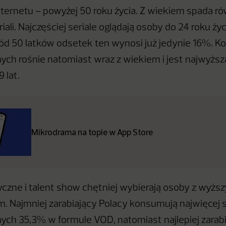
ternetu – powyżej 50 roku życia. Z wiekiem spada r
iali. Najczęściej seriale oglądają osoby do 24 roku ży
ód 50 latków odsetek ten wynosi już jedynie 16%. 
nych rośnie natomiast wraz z wiekiem i jest najwyższ
 lat.
Mikrodrama na topie w App Store
zne i talent show chętniej wybierają osoby z wyżs
. Najmniej zarabiający Polacy konsumują najwięcej se
nych 35,3% w formule VOD, natomiast najlepiej zarab