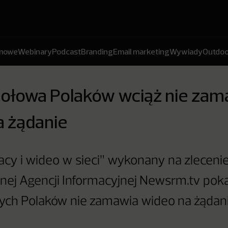
amowe
Webinary
Podcast
Branding
Email marketing
Wywiady
Outdoo
połowa Polaków wciąż nie zam
a żądanie
acy i wideo w sieci” wykonany na zleceni
nej Agencji Informacyjnej Newsrm.tv poka
ych Polaków nie zamawia wideo na żądani