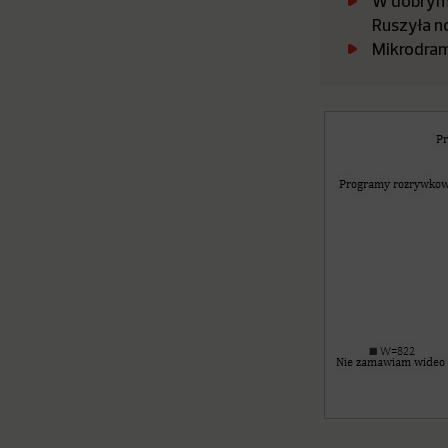
W dobrym 
Ruszyła n
Mikrodram