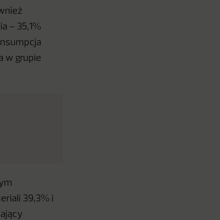
ównież
cia – 35,1%
Konsumpcja
a w grupie
zym
riali 39,3% i
iający