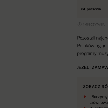
inf. prasowa
1 MIN CZYTANIA
Pozostali najch
Polaków ogląda
programy muzy
JEŻELI ZAMAW
ZOBACZ R
„Burzymy 
zrównowa