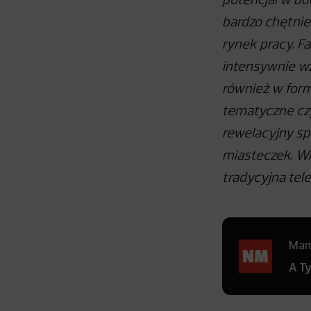
potencjał w bu
bardzo chętnie
rynek pracy. F
intensywnie wz
również w form
tematyczne czy
rewelacyjny sp
miasteczek. Wi
tradycyjna tele
Mamy
A T