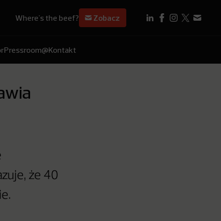
Where's the beef?
Zobacz
r
Pressroom
@Kontakt
awia
e
zuje, że 40
e.