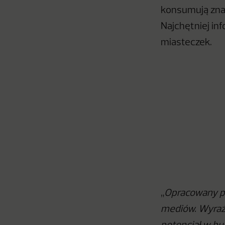
konsumują zna
Najchętniej in
miasteczek.
„
Opracowany pr
mediów. Wyraźn