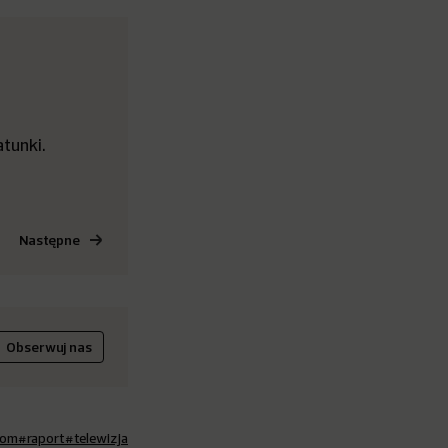
tunki.
Następne
Obserwuj nas
oom
#raport
#telewizja