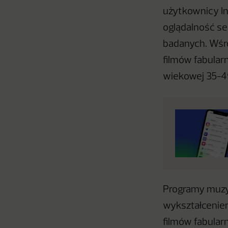
użytkownicy In
oglądalność ser
badanych. Wśr
filmów fabular
wiekowej 35-49
Programy muzyc
wykształceniem
filmów fabular