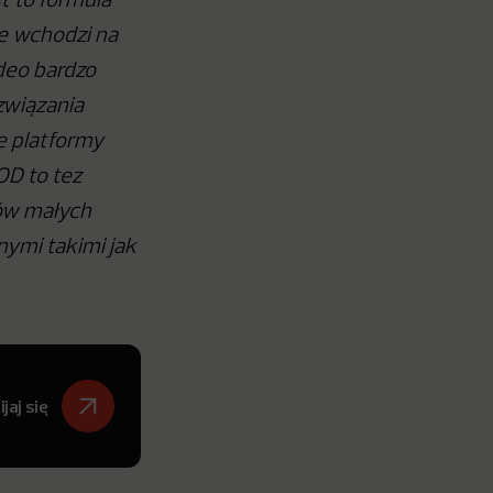
t to formuła
e wchodzi na
ideo bardzo
związania
e platformy
OD to tez
ców małych
nymi takimi jak
jaj się