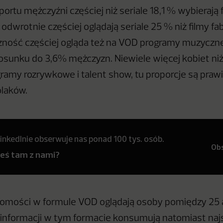
portu mężczyźni częściej niż seriale 18,1 % wybierają 
odwrotnie częściej oglądają seriale 25 % niż filmy fab
zność częściej ogląda też na VOD programy muzyczn
sunku do 3,6% mężczyzn. Niewiele więcej kobiet ni
gramy rozrywkowe i talent show, tu proporcje są pra
olaków.
inkedInie obserwuje nas ponad 100 tys. osób.
Ob
teś tam z nami?
domości w formule VOD oglądają osoby pomiędzy 25 
j informacji w tym formacie konsumują natomiast najs