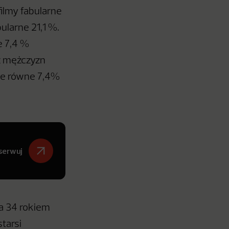
filmy fabularne
ularne 21,1 %.
e 7,4 %
ż mężczyzn
wie równe 7,4%
serwuj
a 34 rokiem
tarsi