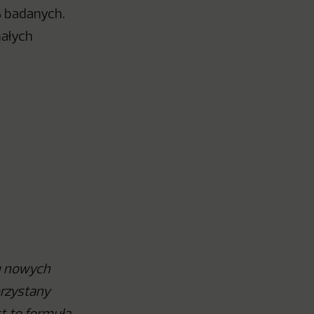
% badanych.
małych
u nowych
rzystany