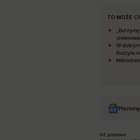
TO MOŻE C
„Burzymy 
zrównowa
W dobrym 
Ruszyła n
Mikrodram
Piszemy
inf. prasowa