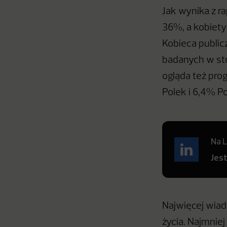
Jak wynika z ra
36%, a kobiety 
Kobieca public
badanych w sto
ogląda też pro
Polek i 6,4% P
Na L
Jes
Najwięcej wia
życia. Najmnie