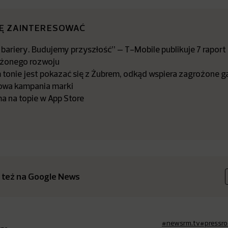
IĘ ZAINTERESOWAĆ
bariery. Budujemy przyszłość” – T-Mobile publikuje 7 raport
żonego rozwoju
tonie jest pokazać się z Żubrem, odkąd wspiera zagrożone ga
owa kampania marki
a na topie w App Store
 też na Google News
#newsrm.tv
#pressr