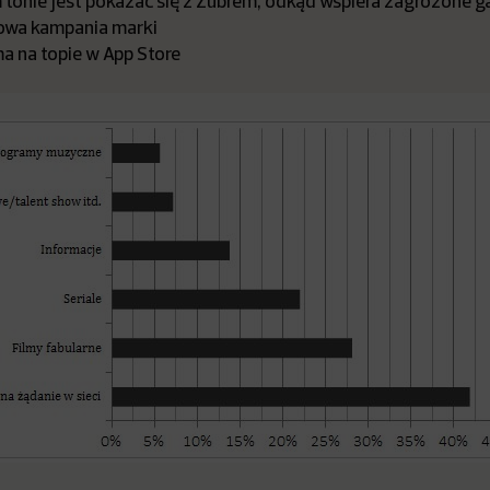
tonie jest pokazać się z Żubrem, odkąd wspiera zagrożone ga
owa kampania marki
a na topie w App Store