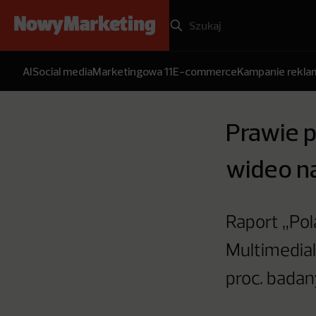
AI
Social media
Marketingowa 11
E-commerce
Kampanie rekl
Prawie 
wideo n
Raport „Pol
Multimedial
proc. badan