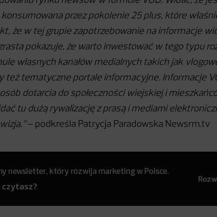
dowaniu rynku newsów w formule VOD. Widać, że jes
 konsumowana przez pokolenie 25 plus, które właśni
akt, że w tej grupie zapotrzebowanie na informacje w
rasta pokazuje, że warto inwestować w tego typu ro
ule własnych kanałów medialnych takich jak vlogow
 też tematyczne portale informacyjne. Informacje V
osób dotarcia do społeczności wiejskiej i mieszkań
dać tu dużą rywalizację z prasą i mediami elektronicz
wizja.”
– podkreśla Patrycja Paradowska Newsrm.tv
 newsletter, który rozwija marketing w Polsce.
Rozwi
y czytasz?