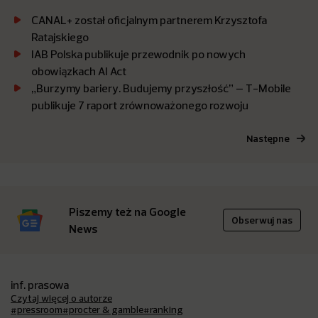
CANAL+ został oficjalnym partnerem Krzysztofa
Ratajskiego
IAB Polska publikuje przewodnik po nowych
obowiązkach AI Act
„Burzymy bariery. Budujemy przyszłość” – T-Mobile
publikuje 7 raport zrównoważonego rozwoju
Następne
Piszemy też na Google
Obserwuj nas
News
inf. prasowa
Czytaj więcej o autorze
#pressroom
#procter & gamble
#ranking