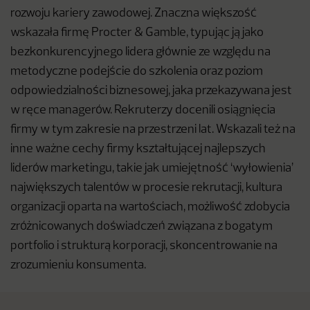
rozwoju kariery zawodowej. Znaczna większość
wskazała firmę Procter & Gamble, typując ją jako
bezkonkurencyjnego lidera głównie ze względu na
metodyczne podejście do szkolenia oraz poziom
odpowiedzialności biznesowej, jaka przekazywana jest
w ręce managerów. Rekruterzy docenili osiągnięcia
firmy w tym zakresie na przestrzeni lat. Wskazali też na
inne ważne cechy firmy kształtującej najlepszych
liderów marketingu, takie jak umiejętność ‘wyłowienia’
największych talentów w procesie rekrutacji, kultura
organizacji oparta na wartościach, możliwość zdobycia
zróżnicowanych doświadczeń związana z bogatym
portfolio i strukturą korporacji, skoncentrowanie na
zrozumieniu konsumenta.