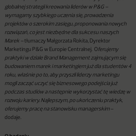
globalnej strategii kreowania liderów w P&G –
wymagamy szybkiego uczenia się, prowadzenia
projektów o szerokim zasięgu, proponowania nowych
rozwiązań, co jest niezbędne dla sukcesu naszych
Marek –
tłumaczy Małgorzata Rokita, Dyrektor
Marketingu P&G w Europie Centralnej. O
ferujemy
praktyki w dziale Brand Management zajmującym się
budowaniem marek i marketingiem już dla studentów 4
roku, właśnie po to, aby przyszli liderzy marketingu
mogli zacząć uczyć się biznesowego podejścia już
podczas studiów a następnie wykorzystać tę wiedzę w
rozwoju kariery. Najlepszym, po ukończeniu praktyk,
oferujemy pracę na stanowisku managerskim
–
dodaje.
O badaniu