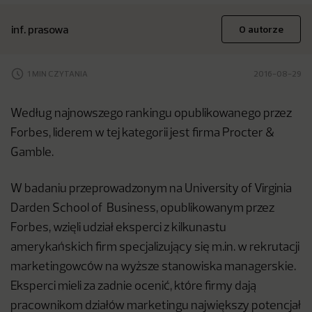
inf. prasowa
O autorze
1 MIN CZYTANIA
2016-08-29
Według najnowszego rankingu opublikowanego przez
Forbes, liderem w tej kategorii jest firma Procter &
Gamble.
W badaniu przeprowadzonym na University of Virginia
Darden School of Business, opublikowanym przez
Forbes, wzięli udział eksperci z kilkunastu
amerykańskich firm specjalizujący się m.in. w rekrutacji
marketingowców na wyższe stanowiska managerskie.
Eksperci mieli za zadnie ocenić, które firmy dają
pracownikom działów marketingu największy potencjał