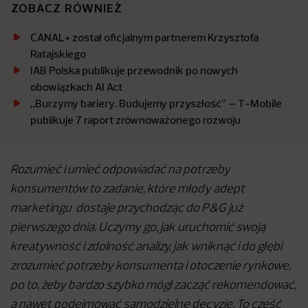
ZOBACZ RÓWNIEŻ
CANAL+ został oficjalnym partnerem Krzysztofa
Ratajskiego
IAB Polska publikuje przewodnik po nowych
obowiązkach AI Act
„Burzymy bariery. Budujemy przyszłość” – T-Mobile
publikuje 7 raport zrównoważonego rozwoju
Rozumieć i umieć odpowiadać na potrzeby
konsumentów to zadanie, które młody adept
marketingu dostaje przychodząc do P&G już
pierwszego dnia. Uczymy go, jak uruchomić swoją
kreatywność i zdolność analizy, jak wniknąć i do głębi
zrozumieć potrzeby konsumenta i otoczenie rynkowe,
po to, żeby bardzo szybko mógł zacząć rekomendować,
a nawet podejmować samodzielne decyzje. To część