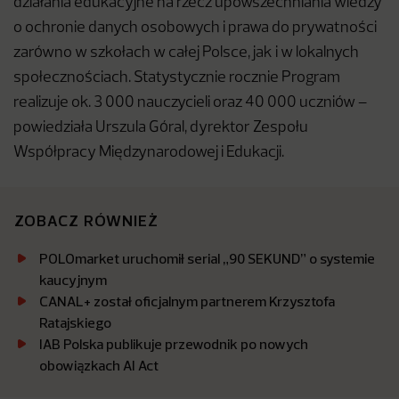
działania edukacyjne na rzecz upowszechniania wiedzy
o ochronie danych osobowych i prawa do prywatności
zarówno w szkołach w całej Polsce, jak i w lokalnych
społecznościach. Statystycznie rocznie Program
realizuje ok. 3 000 nauczycieli oraz 40 000 uczniów –
powiedziała Urszula Góral, dyrektor Zespołu
Współpracy Międzynarodowej i Edukacji.
ZOBACZ RÓWNIEŻ
POLOmarket uruchomił serial „90 SEKUND” o systemie
kaucyjnym
CANAL+ został oficjalnym partnerem Krzysztofa
Ratajskiego
IAB Polska publikuje przewodnik po nowych
obowiązkach AI Act