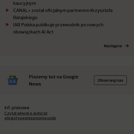
kaucyjnym
CANAL+ został oficjalnym partnerem Krzysztofa
Ratajskiego
IAB Polska publikuje przewodnik po nowych
obowiązkach AI Act
Następne
Piszemy też na Google
Obserwuj nas
News
inf. prasowa
Czytaj więcej o autorze
#logotyp
#pressroom
#uodo