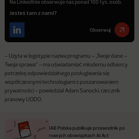
Na LinkedInie obserwuje nas ponad 100 tys. osób.
Jesteś tam z nami?
Obserwuj
– Użyta w logotypie nazwa programu – „Twoje dane –
Twoja sprawa” – ma uświadamiać młodemu odbiorcy
potrzebę odpowiedzialnego posługiwania się
współczesnymi technologiami z poszanowaniem
prywatności – powiedział Adam Sanocki, rzecznik
prasowy UODO.
IAB Polska publikuje przewodnik po
nowych obowiązkach AI Act