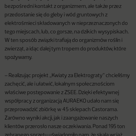
bezpośredni kontakt z organizmem, ale także przez
przedostanie się do gleby i wód gruntowych z
elektrośmieci składowanych w nieprzeznaczonych do
tego miejscach, lub, co gorsze, na dzikich wysypiskach.
W ten sposób związki trafiają do organizmów roślin i
zwierząt, a idąc dalej tym tropem do produktów, które
spożywamy.
– Realizując projekt „Kwiaty za Elektrograty” chcieliśmy
zachęcić, ale i ułatwić, lokalnym społecznościom
właściwe postępowanie z ZSEE. Dzięki efektywnej
współpracy z organizacją AURAEKO udało nam się
przeprowadzić zbiórkę w 45 sklepach Castorama.
Zarówno wyniki akcji, jak i zaangażowanie naszych
klientów przerosło nasze oczekiwania. Ponad 195 ton
zebranego sprzętu uświadomiło nam, że skala wciąż