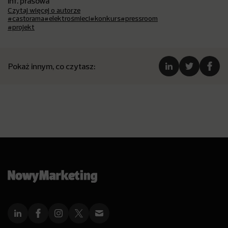
inf. prasowa
Czytaj więcej o autorze
#castorama
#elektrośmieci
#konkurs
#pressroom
#projekt
Pokaż innym, co czytasz: