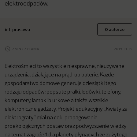
elektroodpadów.
inf. prasowa
O autorze
2 MIN CZYTANIA
2019-11-19
Elektrośmieci to wszystkie niesprawne, nieużywane
urządzenia, działające na prąd lub baterie. Każde
gospodarstwo domowe generuje dziesiątki tego
rodzaju odpadów: popsute pralki, lodówki, telefony,
komputery, lampki biurkowe a także wszelkie
elektroniczne gadżety. Projekt edukacyjny „Kwiaty za
elektrograty” miał na celu propagowanie
proekologicznych postaw oraz podwyższenie wiedzy
na temat zagrożeń dla planety płynących ze zużytego