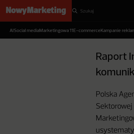
AI
Social media
Marketingowa 11
E-commerce
Kampanie rekl
Raport I
komunik
Polska Agen
Sektorowej 
Marketingow
usystematy