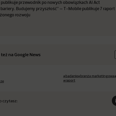
a publikuje przewodnik po nowych obowiązkach AI Act
bariery. Budujemy przyszłość” – T-Mobile publikuje 7 raport
żonego rozwoju
 też na Google News
#badanie
#branża marketingowa
#raport
rze
o czytasz: