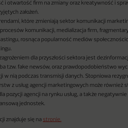
ć i otwartość firm na zmiany oraz kreatywność i sp
rzyjętych założeń.
endami, które zmieniają sektor komunikacji marketin
ja procesów komunikacji, medializacja firm, fragmentar
castingu, rosnąca popularność mediów społeczności
ingu.
grożeniem dla przyszłości sektora jest dezinformacja
zba tzw. fake newsów, oraz prawdopodobieństwo wyci
cji w nią podczas transmisji danych. Stopniowa rezygn
rstw z usług agencji marketingowych może również 
dla pozycji agencji na rynku usług, a także negatywni
nansową jednostek.
ji znajduje się na
stronie.