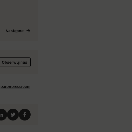
Następne
Obserwuj nas
#parp
#pressroom