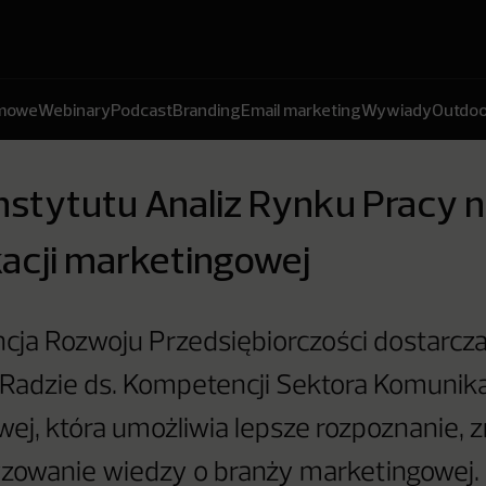
amowe
Webinary
Podcast
Branding
Email marketing
Wywiady
Outdoo
nstytutu Analiz Rynku Pracy n
acji marketingowej
cja Rozwoju Przedsiębiorczości dostarcz
Radzie ds. Kompetencji Sektora Komunika
ej, która umożliwia lepsze rozpoznanie, z
zowanie wiedzy o branży marketingowej.