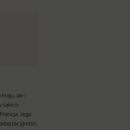
raju, ale i
w takich
Francja. Jego
 adaptacyjność,