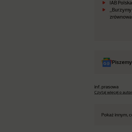
IAB Polsk
„Burzymy 
zrównowa
Piszemy
inf. prasowa
Czytaj więcej o auto
Pokaż innym, c