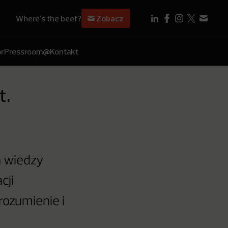
Where's the beef?
Zobacz
r
Pressroom
@Kontakt
t.
a wiedzy
cji
rozumienie i