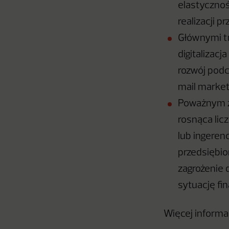
elastycznoś
realizacji p
Głównymi tr
digitalizac
rozwój pod
mail market
Poważnym za
rosnąca lic
lub ingeren
przedsiębio
zagrożenie 
sytuację fi
Więcej informac