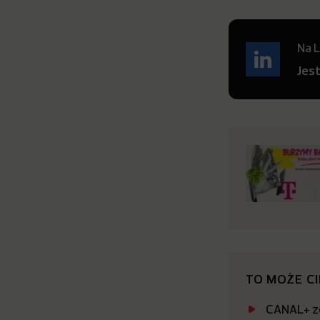
Na L
Jes
TO MOŻE C
CANAL+ zo