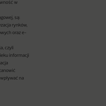
rawność w
gowej, są:
yzacja rynków,
owych oraz e-
, czyli
eku informacji
acja
stanowić
e wpływać na