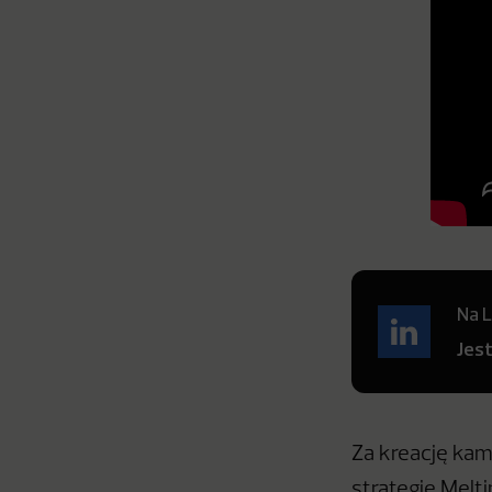
Na L
Jes
Za kreację kam
strategię Melti