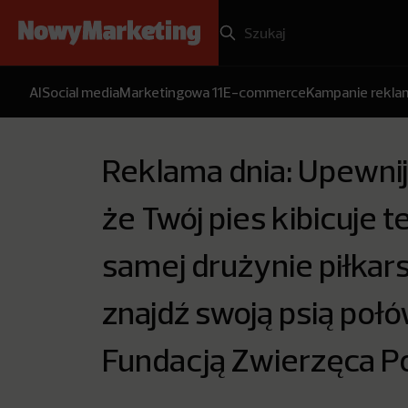
AI
Social media
Marketingowa 11
E-commerce
Kampanie rekl
Reklama dnia: Upewnij 
że Twój pies kibicuje te
samej drużynie piłkars
znajdź swoją psią poł
Fundacją Zwierzęca P