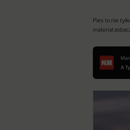
Pies to nie tyl
materiał zobac
Mamy
A T