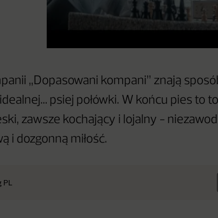
panii „Dopasowani kompani” znają sposó
 idealnej… psiej połówki. W końcu pies to 
ski, zawsze kochający i lojalny - niezaw
ą i dozgonną miłość.
g PL