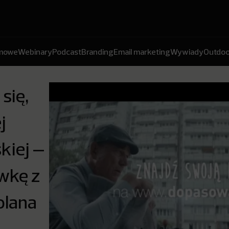
amowe
Webinary
Podcast
Branding
Email marketing
Wywiady
Outdoo
się,
j
kiej –
ówkę z
olana