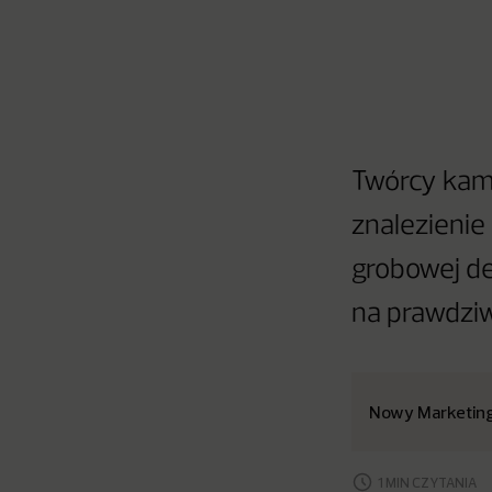
Twórcy kam
znalezienie
grobowej de
na prawdziw
Nowy Marketin
1 MIN CZYTANIA