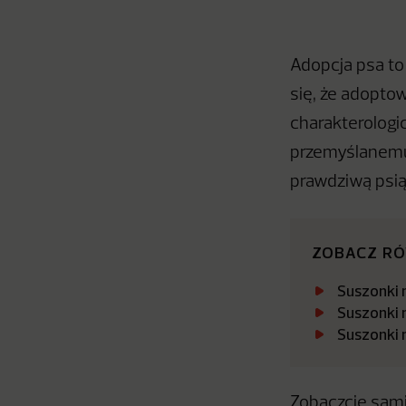
Adopcja psa to
się, że adopto
charakterologi
przemyślanemu 
prawdziwą psi
ZOBACZ R
Suszonki 
Suszonki 
Suszonki 
Zobaczcie sami