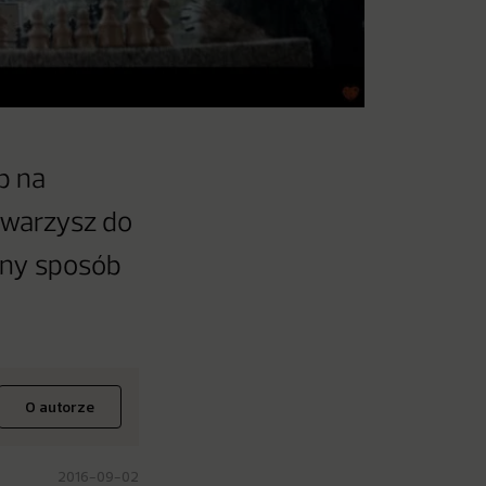
b na
towarzysz do
odny sposób
O autorze
2016-09-02