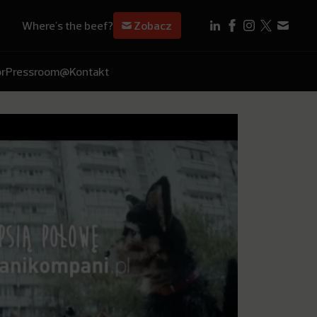
Where's the beef?
Zobacz
r
Pressroom
@Kontakt