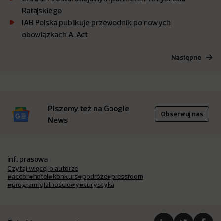
Ratajskiego
IAB Polska publikuje przewodnik po nowych
obowiązkach AI Act
Następne
Piszemy też na Google
Obserwuj nas
News
inf. prasowa
Czytaj więcej o autorze
#accor
#hotel
#konkurs
#podróże
#pressroom
#program lojalnościowy
#turystyka