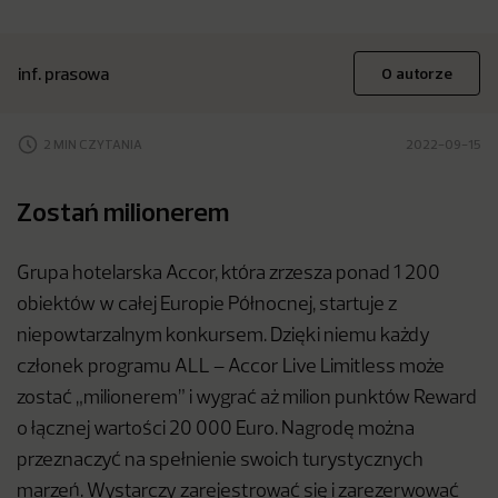
inf. prasowa
O autorze
2 MIN CZYTANIA
2022-09-15
Zostań milionerem
Grupa hotelarska Accor, która zrzesza ponad 1 200
obiektów w całej Europie Północnej, startuje z
niepowtarzalnym konkursem. Dzięki niemu każdy
członek programu ALL – Accor Live Limitless może
zostać „milionerem” i wygrać aż milion punktów Reward
o łącznej wartości 20 000 Euro. Nagrodę można
przeznaczyć na spełnienie swoich turystycznych
marzeń. Wystarczy zarejestrować się i zarezerwować