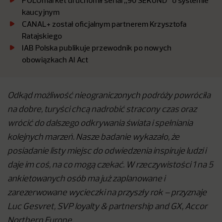
POLOmarket uruchomił serial „90 SEKUND” o systemie
kaucyjnym
CANAL+ został oficjalnym partnerem Krzysztofa
Ratajskiego
IAB Polska publikuje przewodnik po nowych
obowiązkach AI Act
Odkąd możliwość nieograniczonych podróży powróciła
na dobre, turyści chcą nadrobić stracony czas oraz
wrócić do dalszego odkrywania świata i spełniania
kolejnych marzeń. Nasze badanie wykazało, że
posiadanie listy miejsc do odwiedzenia inspiruje ludzi i
daje im coś, na co mogą czekać. W rzeczywistości 1 na 5
ankietowanych osób ma już zaplanowane i
zarezerwowane wycieczki na przyszły rok
– przyznaje
Luc Gesvret, SVP loyalty & partnership and GX, Accor
Northern Europe.